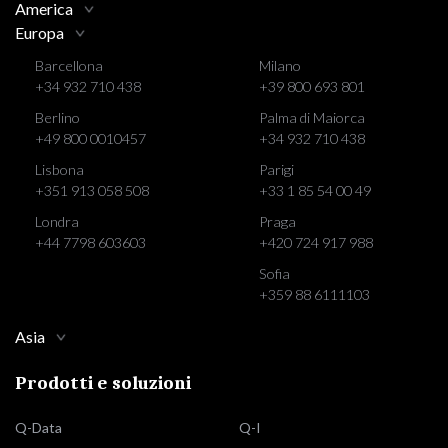
America
Europa
Barcellona
Milano
+34 932 710 438
+39 800 693 801
Berlino
Palma di Maiorca
+49 800 0010457
+34 932 710 438
Lisbona
Parigi
+351 913 058 508
+33 1 85 54 00 49
Londra
Praga
+44 7798 603603
+420 724 917 988
Sofia
+359 88 6111103
Asia
Prodotti e soluzioni
Q-Data
Q-I