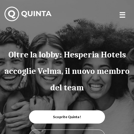
Skip
to
content
Oltre la lobby: Hesperia Hotels
accoglie Velma, il nuovo membro
del team
Scoprite Quinta !