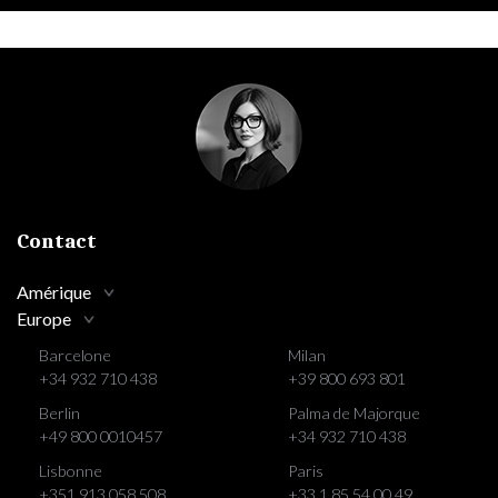
Contact
Amérique
Europe
Barcelone
Milan
+34 932 710 438
+39 800 693 801
Berlin
Palma de Majorque
+49 800 0010457
+34 932 710 438
Lisbonne
Paris
+351 913 058 508
+33 1 85 54 00 49