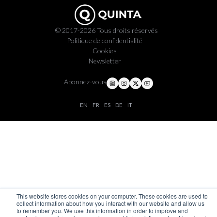
© 2017-2026 Tous droits réservés
Politique de confidentialité
Cookies
Newsletter
Abonnez-vous
EN
FR
ES
DE
IT
This website stores cookies on your computer. These cookies are used to
collect information about how you interact with our website and allow us
to remember you. We use this information in order to improve and