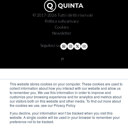
© 2017-2026 Tutti i diritti riservati
Politica sulla privacy
Cookies
Newsletter
Seguiteci su
IT
This website stores cookies on your computer. These cookies are used to
collect information about how you interact with our website and allow us
to remember you. We use this information in order to improve and
customize your browsing experience and for analytics and metrics about
our visitors both on this website and other media. To find out more about
the cookies we use, see our Privacy Policy
If you decline, your information won’t be tracked when you visit this
website. A single cookie will be used in your browser to remember your
preference not to be tracked.