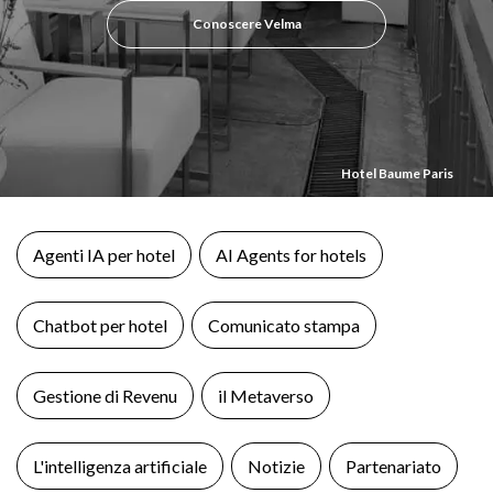
Conoscere Velma
Hotel Baume Paris
Agenti IA per hotel
AI Agents for hotels
Chatbot per hotel
Comunicato stampa
Gestione di Revenu
il Metaverso
L'intelligenza artificiale
Notizie
Partenariato