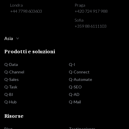
Londra
Praga
+44 7798 603603
+420 724 917 988
Sofia
+359 88 6111103
Asia
Prodotti e soluzioni
Q-Data
Q-I
Q-Channel
Q-Connect
Q-Sales
Q-Automate
Q-Task
Q-SEO
Q-BI
Q-AD
Q-Hub
Q-Mail
Risorse
Blog
Testimonianze