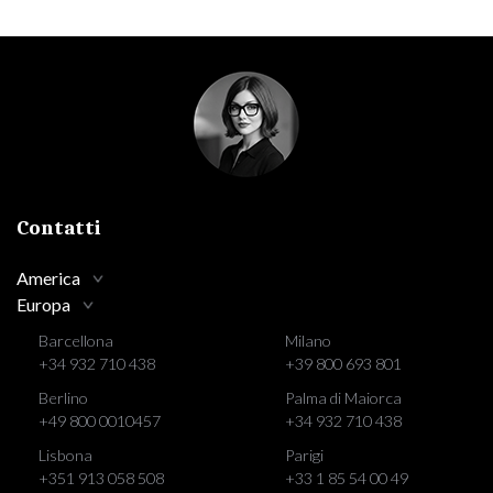
Contatti
America
Europa
Barcellona
Milano
+34 932 710 438
+39 800 693 801
Berlino
Palma di Maiorca
+49 800 0010457
+34 932 710 438
Lisbona
Parigi
+351 913 058 508
+33 1 85 54 00 49