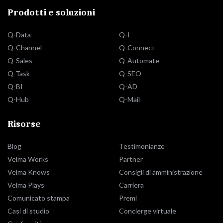
Prodotti e soluzioni
Q-Data
Q-I
Q-Channel
Q-Connect
Q-Sales
Q-Automate
Q-Task
Q-SEO
Q-BI
Q-AD
Q-Hub
Q-Mail
Risorse
Blog
Testimonianze
Velma Works
Partner
Velma Knows
Consigli di amministrazione
Velma Plays
Carriera
Comunicato stampa
Premi
Casi di studio
Concierge virtuale