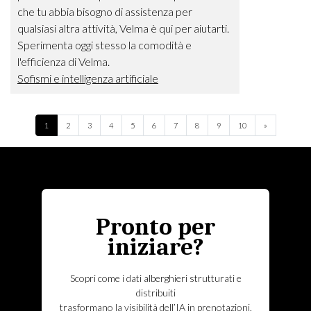
che tu abbia bisogno di assistenza per
qualsiasi altra attività, Velma è qui per aiutarti.
Sperimenta oggi stesso la comodità e
l'efficienza di Velma.
Sofismi e intelligenza artificiale
Next
1
2
3
4
5
6
7
8
9
10
»
Pronto per
iniziare?
Scopri come i dati alberghieri strutturati e
distribuiti
trasformano la visibilità dell’IA in prenotazioni,