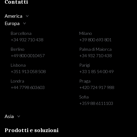
Contatti
America
Europa
Barcellona
Milano
+34 932 710 438
+39 800 693 801
Berlino
Palma di Maiorca
+49 800 0010457
+34 932 710 438
Lisbona
Parigi
+351 913 058 508
+33 1 85 54 00 49
Londra
Praga
+44 7798 603603
+420 724 917 988
Sofia
+359 88 6111103
Asia
Prodotti e soluzioni