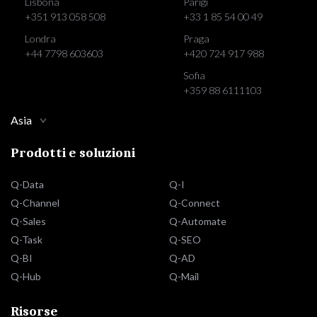
Lisbona
Parigi
+351 913 058 508
+33 1 85 54 00 49
Londra
Praga
+44 7798 603603
+420 724 917 988
Sofia
+359 88 6111103
Asia
Prodotti e soluzioni
Q-Data
Q-I
Q-Channel
Q-Connect
Q-Sales
Q-Automate
Q-Task
Q-SEO
Q-BI
Q-AD
Q-Hub
Q-Mail
Risorse