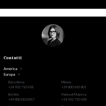
Contatti
America
Europa
Barcellona
Milano
+34 932 710 438
+39 800 693 801
Berlino
Palma di Maiorca
+49 800 0010457
+34 932 710 438