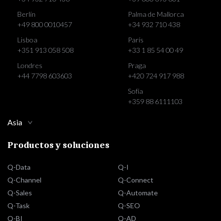
Berlín
Palma de Mallorca
+49 800 0010457
+34 932 710 438
Lisboa
París
+351 913 058 508
+33 1 85 54 00 49
Londres
Praga
+44 7798 603603
+420 724 917 988
Sofía
+359 88 6111103
Asia
Productos y soluciones
Q-Data
Q-I
Q-Channel
Q-Connect
Q-Sales
Q-Automate
Q-Task
Q-SEO
Q-BI
Q-AD