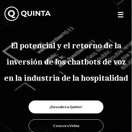
Skip
to
content
El potencial y el retorno de la
inversión de los chatbots de voz
en la industria de la hospitalidad
¡Descubre a Quinta !
Conoce a Velma