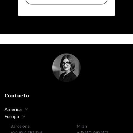
Contacto
América
Europa
Barcelona
Milan
+34 932 710 438
+39 800 693 801