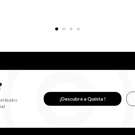
?
¡Descubre a Quinta !
stribuidos
dad