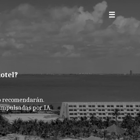
hotel?
lo recomendarán.
impulsadas por IA.