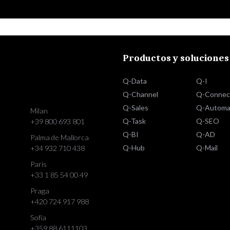
Productos y soluciones
Q-Data
Q-I
Q-Channel
Q-Connec
Q-Sales
Q-Automa
Milan
Q-Task
Q-SEO
+39 800 693 801
Q-BI
Q-AD
Palma de Mallorca
Q-Hub
Q-Mail
+34 932 710 438
París
+33 1 85 54 00 49
Praga
+420 724 917 988
Sofía
+359 88 6111103