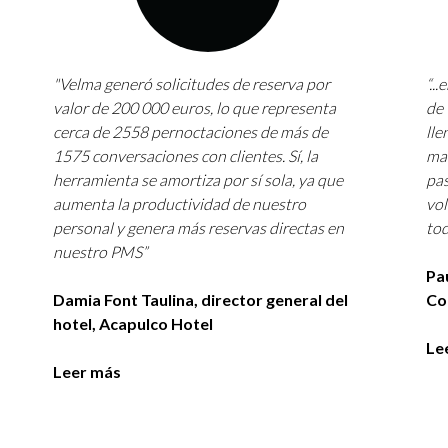
"Velma generó solicitudes de reserva por
“..
valor de 200 000 euros, lo que representa
de 
cerca de 2558 pernoctaciones de más de
lle
1575 conversaciones con clientes. Sí, la
man
herramienta se amortiza por sí sola, ya que
pas
aumenta la productividad de nuestro
vol
personal y genera más reservas directas en
tod
nuestro PMS”
Pa
Damia Font Taulina, director general del
Co
hotel, Acapulco Hotel
Le
Leer más