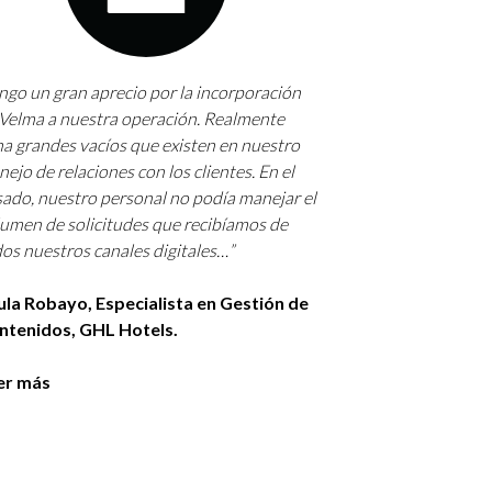
.engo un gran aprecio por la incorporación
"Gracias a nu
Velma a nuestra operación. Realmente
Quinta, podem
na grandes vacíos que existen en nuestro
los KPI impor
ejo de relaciones con los clientes. En el
500 conversac
ado, nuestro personal no podía manejar el
La tasa media
umen de solicitudes que recibíamos de
del 20% al 5% 
os nuestros canales digitales…”
estacionalidad.
invertido en 
ula Robayo, Especialista en Gestión de
multiplicarse 
ntenidos, GHL Hotels.
Carlos Escri
er más
Directas Dig
& Resorts
Leer más