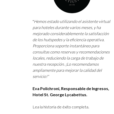
 dedicado
"
Hemos estado utilizando el asistente virtual
iento de
para hoteles durante varios meses, y ha
a unas
mejorado considerablemente la satisfacción
emana...
de los huéspedes y la eficiencia operativa.
rvas varía
Proporciona soporte instantáneo para
consultas como reservas y recomendaciones
da 1 euro
locales, reduciendo la carga de trabajo de
e
nuestra recepción. ¡Lo recomendamos
ampliamente para mejorar la calidad del
servicio!"
as
e Hotels
Eva Polichroni, Responsable de Ingresos,
Hotel St. George
Lycabettus
.
Lea la historia de éxito completa
.