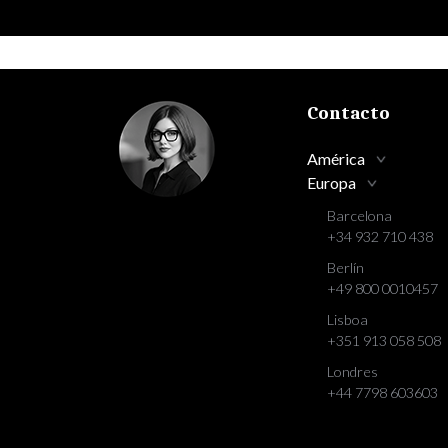
Contacto
América
Europa
Barcelona
+34 932 710 438
Berlín
+49 800 0010457
Lisboa
+351 913 058 508
Londres
+44 7798 603603