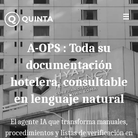
A-OPS : Toda su
documentación
hotelera, consultable
en lenguaje natural
El agente IA que transforma manuales,
procedimientos y listas de verificación en