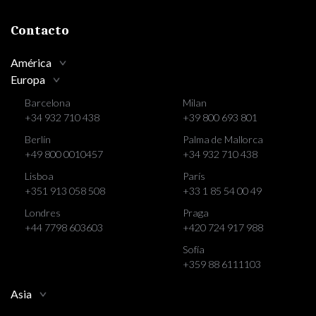
Contacto
América
Europa
Barcelona
Milan
+34 932 710 438
+39 800 693 801
Berlín
Palma de Mallorca
+49 800 0010457
+34 932 710 438
Lisboa
París
+351 913 058 508
+33 1 85 54 00 49
Londres
Praga
+44 7798 603603
+420 724 917 988
Sofía
+359 88 6111103
Asia