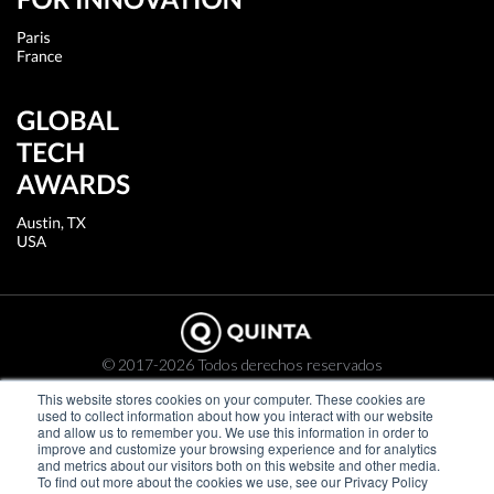
© 2017-2026 Todos derechos reservados
This website stores cookies on your computer. These cookies are
Política de privacidad
used to collect information about how you interact with our website
and allow us to remember you. We use this information in order to
Cookies
improve and customize your browsing experience and for analytics
and metrics about our visitors both on this website and other media.
To find out more about the cookies we use, see our Privacy Policy
Newsletter