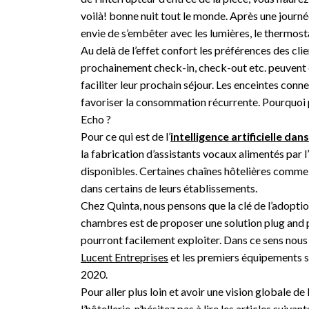
voilà! bonne nuit tout le monde. Après une journé
envie de s’embêter avec les lumières, le thermost
Au delà de l’effet confort les préférences des cli
prochainement check-in, check-out etc. peuvent 
faciliter leur prochain séjour. Les enceintes con
favoriser la consommation récurrente. Pourquoi
Echo ?
Pour ce qui est de l’
intelligence artificielle dan
la fabrication d’assistants vocaux alimentés par 
disponibles. Certaines chaînes hôtelières comme 
dans certains de leurs établissements.
Chez Quinta, nous pensons que la clé de l’adopti
chambres est de proposer une solution plug and 
pourront facilement exploiter. Dans ce sens nous
Lucent Entreprises
et les premiers équipements 
2020.
Pour aller plus loin et avoir une vision globale d
l’hôtellerie, n’hésitez pas à lire les articles suivant