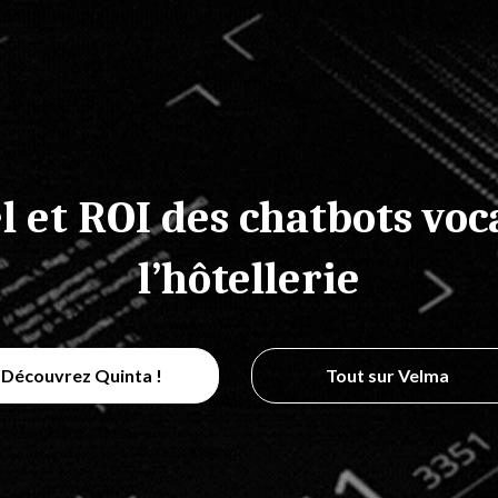
l et ROI des chatbots vo
l’hôtellerie
Découvrez Quinta !
Tout sur Velma