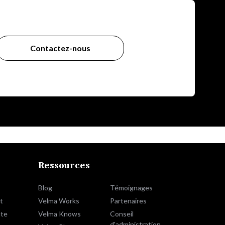
Contactez-nous
Ressources
Blog
Témoignages
t
Velma Works
Partenaires
te
Velma Knows
Conseil
d'administration