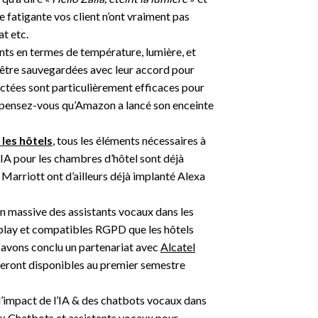
e fatigante vos client n’ont vraiment pas
at etc.
ents en termes de température, lumière, et
être sauvegardées avec leur accord pour
nectées sont particulièrement efficaces pour
 pensez-vous qu’Amazon a lancé son enceinte
s les hôtels
, tous les éléments nécessaires à
l’IA pour les chambres d’hôtel sont déjà
Marriott ont d’ailleurs déjà implanté Alexa
on massive des assistants vocaux dans les
play et compatibles RGPD que les hôtels
 avons conclu un partenariat avec
Alcatel
seront disponibles au premier semestre
e l’impact de l’IA & des chatbots vocaux dans
s:
Chatbots et assistants vocaux pour