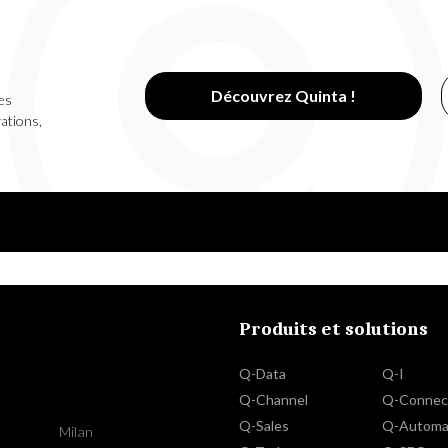
Découvrez Quinta !
es
vations,
Produits et solutions
Q-Data
Q-I
Q-Channel
Q-Connec
Q-Sales
Q-Automa
Milan