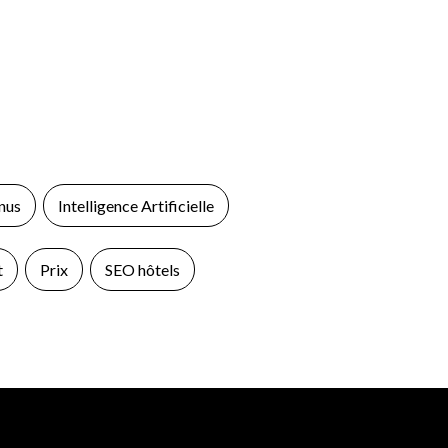
nus
Intelligence Artificielle
t
Prix
SEO hôtels