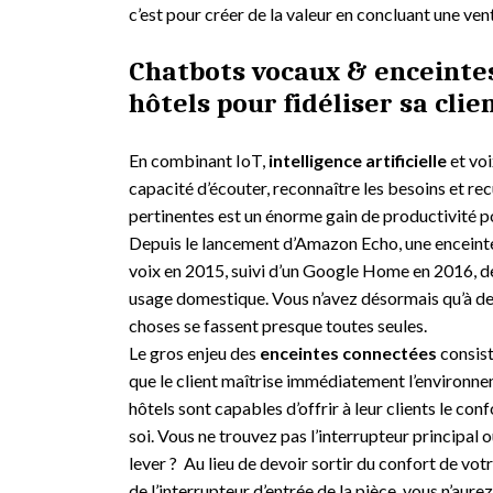
c’est pour créer de la valeur en concluant une ve
Chatbots vocaux & enceinte
hôtels pour fidéliser sa clie
En combinant IoT,
intelligence artificielle
et voi
capacité d’écouter, reconnaître les besoins et re
pertinentes est un énorme gain de productivité po
Depuis le lancement d’Amazon Echo, une enceinte
voix en 2015, suivi d’un Google Home en 2016, d
usage domestique. Vous n’avez désormais qu’à d
choses se fassent presque toutes seules.
Le gros enjeu des
enceintes connectées
consist
que le client maîtrise immédiatement l’environnem
hôtels sont capables d’offrir à leur clients le con
soi. Vous ne trouvez pas l’interrupteur principa
lever ? Au lieu de devoir sortir du confort de votre
de l’interrupteur d’entrée de la pièce, vous n’aurez