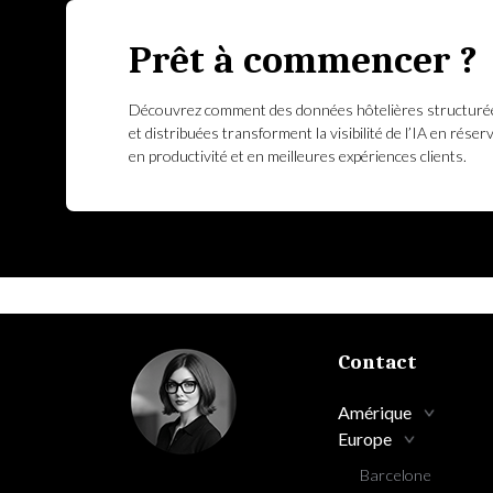
Prêt à commencer ?
Découvrez comment des données hôtelières structuré
et distribuées transforment la visibilité de l’IA en réser
en productivité et en meilleures expériences clients.
Contact
Amérique
Europe
Barcelone