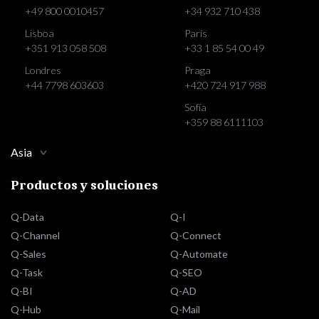
+49 800 0010457
+34 932 710 438
Lisboa
París
+351 913 058 508
+33 1 85 54 00 49
Londres
Praga
+44 7798 603603
+420 724 917 988
Sofía
+359 88 6111103
Asia
Productos y soluciones
Q-Data
Q-I
Q-Channel
Q-Connect
Q-Sales
Q-Automate
Q-Task
Q-SEO
Q-BI
Q-AD
Q-Hub
Q-Mail