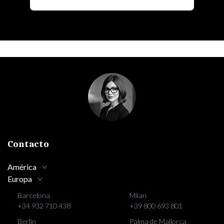
Contacto
América
Europa
Barcelona
Milan
+34 932 710 438
+39 800 693 801
Berlín
Palma de Mallorca