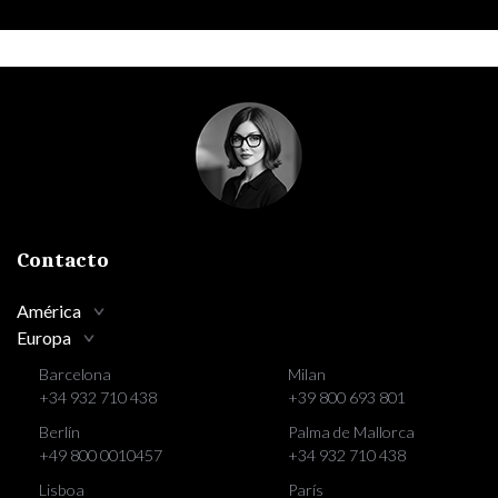
Contacto
América
Europa
Barcelona
Milan
+34 932 710 438
+39 800 693 801
Berlín
Palma de Mallorca
+49 800 0010457
+34 932 710 438
Lisboa
París