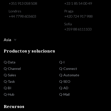
+351 913 058 508
+33 1 85 54 00 49
Londres
Praga
+44 7798 603603
+420 724 917 988
Sofía
+359 88 6111103
Asia
Productos y soluciones
Q-Data
Q-I
Q-Channel
Q-Connect
Q-Sales
Q-Automate
Q-Task
Q-SEO
Q-BI
Q-AD
Q-Hub
Q-Mail
Recursos