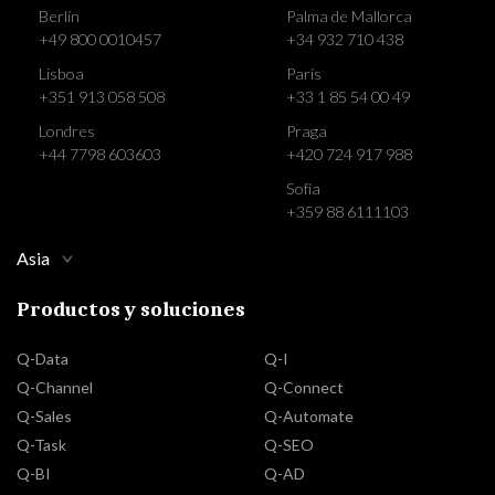
Berlín
Palma de Mallorca
+49 800 0010457
+34 932 710 438
Lisboa
París
+351 913 058 508
+33 1 85 54 00 49
Londres
Praga
+44 7798 603603
+420 724 917 988
Sofía
+359 88 6111103
Asia
Productos y soluciones
Q-Data
Q-I
Q-Channel
Q-Connect
Q-Sales
Q-Automate
Q-Task
Q-SEO
Q-BI
Q-AD