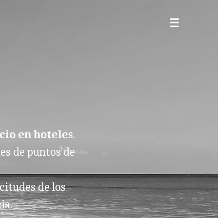
cio en hotele
s.
les de puntos de
citudes de los
ia.