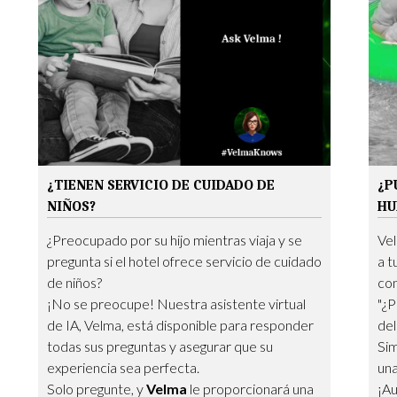
¿TIENEN SERVICIO DE CUIDADO DE
¿P
NIÑOS?
HU
¿Preocupado por su hijo mientras viaja y se
Vel
pregunta si el hotel ofrece servicio de cuidado
a t
de niños?
con
¡No se preocupe! Nuestra asistente virtual
"¿P
de IA, Velma, está disponible para responder
del
todas sus preguntas y asegurar que su
Si
experiencia sea perfecta.
una
Solo pregunte, y
Velma
le proporcionará una
¡Au