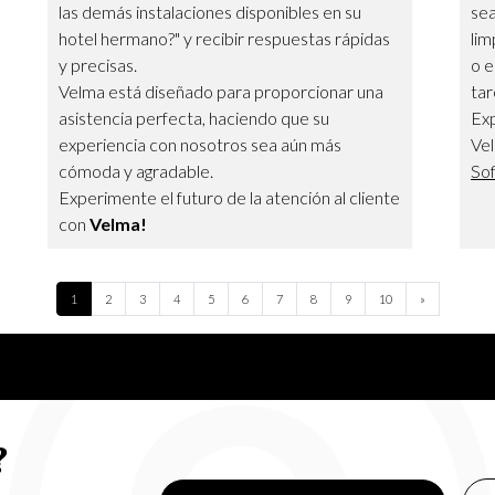
las demás instalaciones disponibles en su
sea
hotel hermano?" y recibir respuestas rápidas
lim
y precisas.
o e
Velma está diseñado para proporcionar una
tar
asistencia perfecta, haciendo que su
Exp
experiencia con nosotros sea aún más
Ve
cómoda y agradable.
Sof
Experimente el futuro de la atención al cliente
con
Velma!
Next
1
2
3
4
5
6
7
8
9
10
»
?