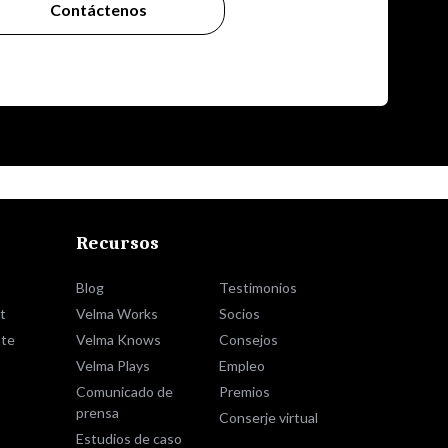
Contáctenos
Recursos
Blog
Testimonios
t
Velma Works
Socios
te
Velma Knows
Consejos
Velma Plays
Empleo
Comunicado de
Premios
prensa
Conserje virtual
Estudios de caso