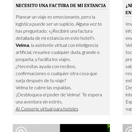
NECESITO UNA FACTURA DE MI ESTANCIA
¿N
EN
Planear un viaje es emocionante, pero la
logística puede ser un suplicio. Alguna vez te
Ima
has preguntado: «¿Recibiré una factura
inf
detallada de mi estancia en este hotel?».
env
Velma
, la asistente virtual con inteligencia
Vel
artificial, resuelve cualquier duda, grande o
tod
pequeña, y facilita los viajes.
pre
¿Necesitas ayuda con recibos,
sab
confirmaciones o cualquier otra cosa que
res
surja después de tu viaje?
ext
Velma te cubre las espaldas.
Dej
¡Desbloquea el poder de Velma! Te espera
int
una aventura sin estrés.
Ex
AI Conserje virtual para hoteles
sup