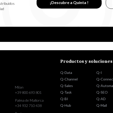
¡Descubre a Quinta !
stribuidos
dad
Productos y soluciones
Q-Data
Q-I
Q-Channel
Q-Connec
Q-Sales
Q-Automa
Milan
Q-Task
Q-SEO
+39 800 693 801
Q-BI
Q-AD
Palma de Mallorca
Q-Hub
Q-Mail
+34 932 710 438