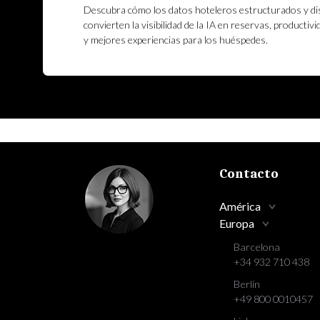
Descubra cómo los datos hoteleros estructurados y di
convierten la visibilidad de la IA en reservas, productivi
y mejores experiencias para los huéspedes.
Contacto
América
Europa
Barcelona
+34 932 710 438
Berlín
+49 800 0010457