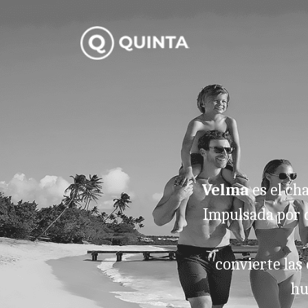
Velma
es el ch
Impulsada por d
convierte las
hu