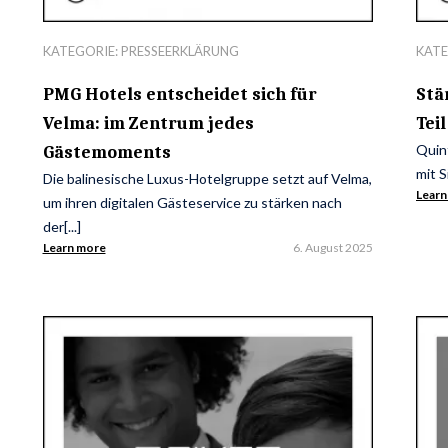
KATEGORIE:
PRESSEERKLÄRUNG
KATE
PMG Hotels entscheidet sich für
Stä
Velma: im Zentrum jedes
Tei
Quint
Gästemoments
mit S
Die balinesische Luxus-Hotelgruppe setzt auf Velma,
Learn
um ihren digitalen Gästeservice zu stärken nach
der[...]
Learn more
6. August 2025