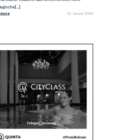
egische[...]
 more
13. Januar 2026