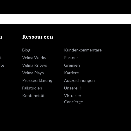
n
Ressourcen
Blog
Kundenkommentare
t
Velma Works
Partner
te
Velma Knows
Gremien
Velma Plays
Karriere
Presseerklärung
Auszeichnungen
Fallstudien
Unsere KI
Konformität
Virtueller
Concierge