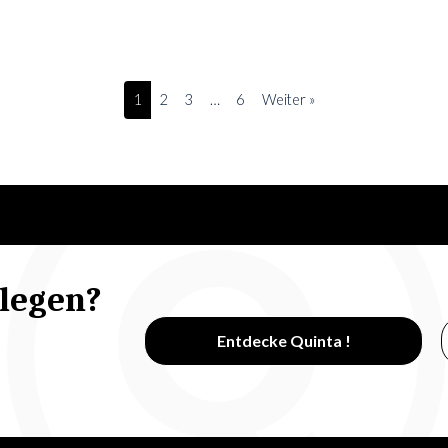
1
2
3
…
6
Weiter »
ulegen?
Entdecke Quinta !
n