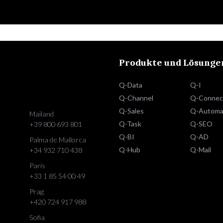
Produkte und Lösunge
Q-Data
Q-I
Q-Channel
Q-Connec
Q-Sales
Q-Automa
Mailand
Q-Task
Q-SEO
+39 800 693 801
Q-BI
Q-AD
Palma de Mallorca
Q-Hub
Q-Mail
+34 932 710 438
Paris
+33 1 85 54 00 49
Prag
+420 724 917 988
Sofia