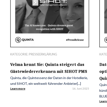
KATEGORIE:
PRESSEERKLÄRUNG
KATE
Velma kennt Sie: Quinta steigert das
Dat
Gästewiedererkennen mit SIHOT PMS
opt
Quinta, die Quintessenz der Daten in der Hotellerie,
Qui
und SIHOT, ein weltweit führender Anbieter[...]
Quint
Learn more
16. Juni 2025
kündi
BLUE
Learn