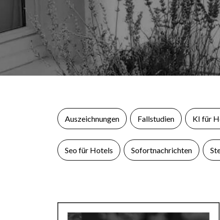
Auszeichnungen
Fallstudien
KI für H
Seo für Hotels
Sofortnachrichten
St