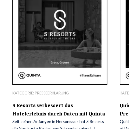
KATEGORIE:
PRESSEERKLÄRUNG
KATE
S Resorts verbessert das
Qui
Hotelerlebnis durch Daten mit Quinta
Pre
Seit seinen Anfängen in Hersonissos hat S Resorts
Quic
die Nordküste Kretas zum Schauplatz einer[...]
of D