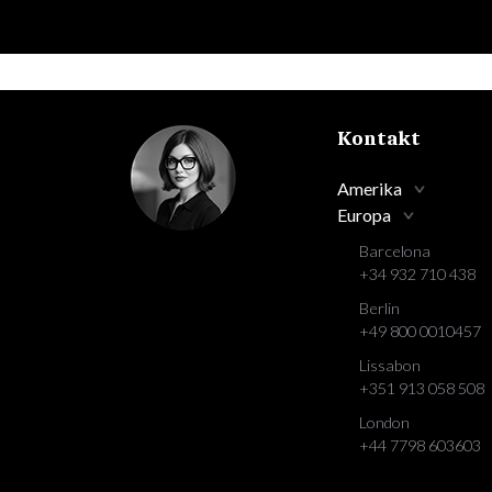
Kontakt
Amerika
Europa
Barcelona
+34 932 710 438
Berlin
+49 800 0010457
Lissabon
+351 913 058 508
London
+44 7798 603603