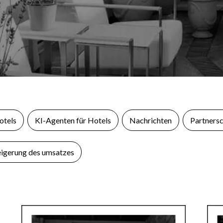
otels
KI-Agenten für Hotels
Nachrichten
Partnersc
eigerung des umsatzes