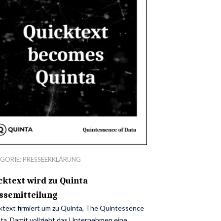
GORIE:
PRESSEERKLÄRUNG
cktext wird zu Quinta
ssemitteilung
ktext firmiert um zu Quinta, The Quintessence
ata. Damit vollzieht das Unternehmen eine