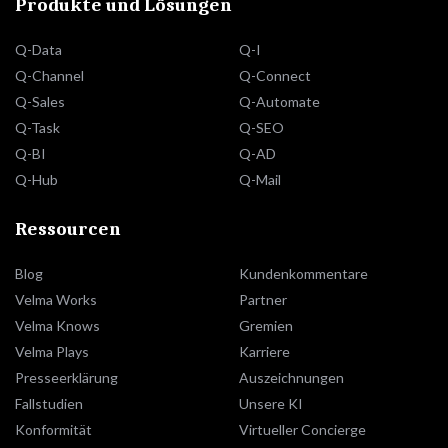
Produkte und Lösungen
Q-Data
Q-I
Q-Channel
Q-Connect
Q-Sales
Q-Automate
Q-Task
Q-SEO
Q-BI
Q-AD
Q-Hub
Q-Mail
Ressourcen
Blog
Kundenkommentare
Velma Works
Partner
Velma Knows
Gremien
Velma Plays
Karriere
Presseerklärung
Auszeichnungen
Fallstudien
Unsere KI
Konformität
Virtueller Concierge