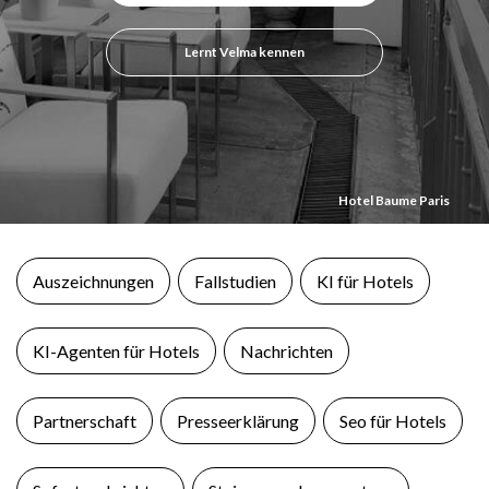
Lernt Velma kennen
Hotel Baume Paris
Auszeichnungen
Fallstudien
KI für Hotels
KI-Agenten für Hotels
Nachrichten
Partnerschaft
Presseerklärung
Seo für Hotels