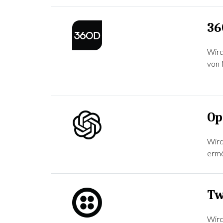
36
Wird
von 
Op
Wird
ermö
Tw
Wird