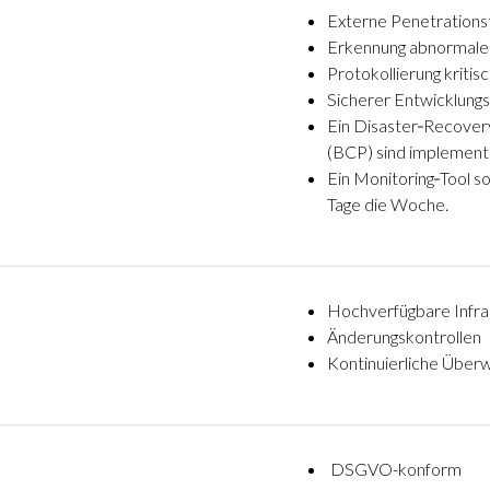
Externe Penetrations
Erkennung abnormaler
Protokollierung kritis
Sicherer Entwicklung
Ein Disaster‑Recovery
(BCP) sind implementie
Ein Monitoring‑Tool s
Tage die Woche.
Hochverfügbare Infra
Änderungs­kontrollen
Kontinuierliche Über
DSGVO-konform