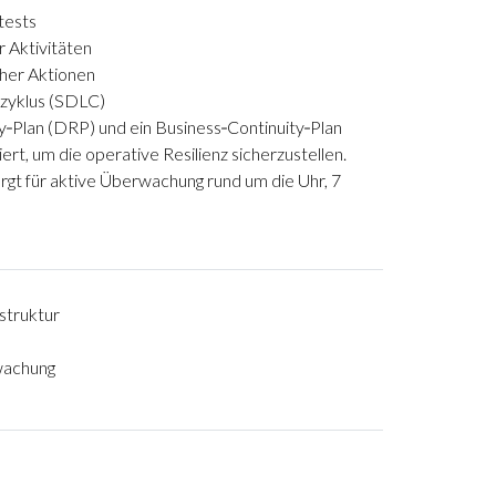
tests
 Aktivitäten
cher Aktionen
szyklus (SDLC)
‑Plan (DRP) und ein Business‑Continuity‑Plan
rt, um die operative Resilienz sicherzustellen.
orgt für aktive Überwachung rund um die Uhr, 7
struktur
wachung