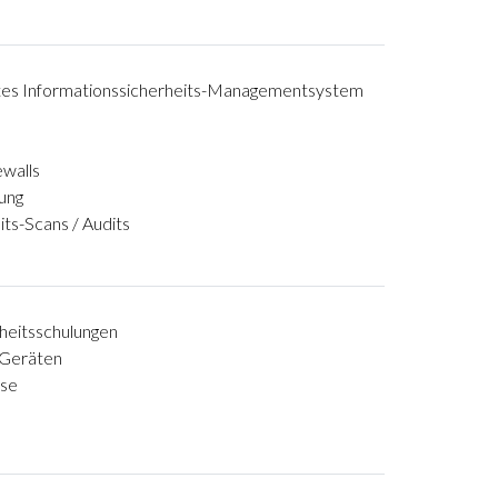
rtes Informationssicherheits-Managementsystem
ewalls
ung
ts-Scans / Audits
heitsschulungen
 Geräten
sse