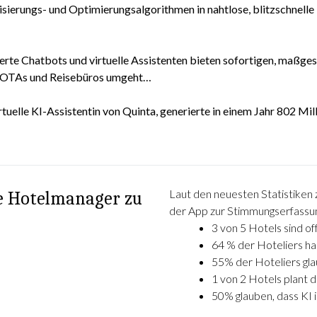
erungs- und Optimierungsalgorithmen in nahtlose, blitzschnelle
uerte Chatbots und virtuelle Assistenten bieten sofortigen, maßge
nd OTAs und Reisebüros umgeht…
tuelle KI-Assistentin von Quinta, generierte in einem Jahr 802 Mil
Laut den neuesten Statistiken
ie Hotelmanager zu
der App zur Stimmungserfassu
3 von 5 Hotels sind of
64 % der Hoteliers h
55% der Hoteliers gla
1 von 2 Hotels plant 
50% glauben, dass KI 