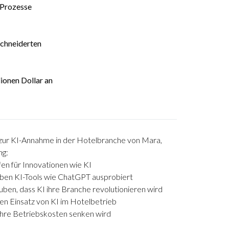
 Prozesse
schneiderten
lionen Dollar an
 zur KI-Annahme in der Hotelbranche von Mara,
ng:
fen für Innovationen wie KI
aben KI-Tools wie ChatGPT ausprobiert
uben, dass KI ihre Branche revolutionieren wird
den Einsatz von KI im Hotelbetrieb
ihre Betriebskosten senken wird