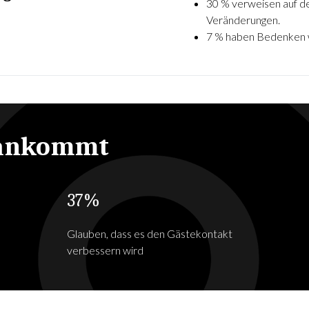
30 % verweisen auf d
Veränderungen.
7 % haben Bedenken w
s ankommt
37%
Glauben, dass es den Gästekontakt
verbessern wird