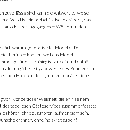
h zuverlässig sind, kann die Antwort teilweise
nerative KI ist ein probabilistisches Modell, das
ort aus den vorangegangenen Wörtern in den
erklärt, warum generative KI-Modelle die
icht erfüllen können, weil das Modell
enmenge für das Training ist zu klein und enthält
m alle möglichen Eingabewerte des Benutzers, in
ypischen Hotelkunden, genau zu repräsentieren...
ng von Ritz' zeitloser Weisheit, die er in seinem
t des tadellosen Gästeservices zusammenfasste:
 alles hören, ohne zuzuhören; aufmerksam sein,
ünsche erahnen, ohne indiskret zu sein."