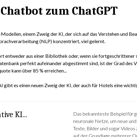
m Chatbot zum ChatGPT
-Modellen, einem Zweig der KI, der sich auf das Verstehen und Be
prachverarbeitung (NLP) konzentriert, viel gelernt.
ort entweder aus einer Bibliothek oder, wenn sie fortgeschrittener s
enbank perfekt aufeinander abgestimmt sind, ist der Grad des V
ote kann über 85 % erreichen...
gibt es einen neuen Zweig der KI, der auch für Hotels eine wichtig
ive KI...
Das bekannteste Beispiel für 
neuronale Netze, um neue und or
Texte, Bilder und sogar Videos 
auf der Grundlage mehrerer Qu