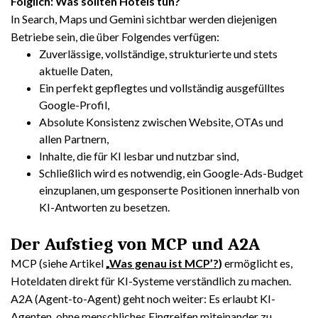
Folglich: Was sollten Hotels tun?
In Search, Maps und Gemini sichtbar werden diejenigen
Betriebe sein, die über Folgendes verfügen:
Zuverlässige, vollständige, strukturierte und stets
aktuelle Daten,
Ein perfekt gepflegtes und vollständig ausgefülltes
Google-Profil,
Absolute Konsistenz zwischen Website, OTAs und
allen Partnern,
Inhalte, die für KI lesbar und nutzbar sind,
Schließlich wird es notwendig, ein Google-Ads-Budget
einzuplanen, um gesponserte Positionen innerhalb von
KI-Antworten zu besetzen.
Der Aufstieg von MCP und A2A
MCP (siehe Artikel
„
Was genau ist MCP’?
)
ermöglicht es,
Hoteldaten direkt für KI-Systeme verständlich zu machen.
A2A (Agent-to-Agent) geht noch weiter: Es erlaubt KI-
Agenten, ohne menschliches Eingreifen miteinander zu