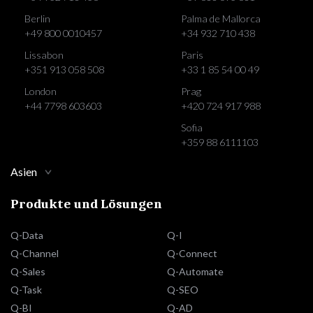
Berlin
Palma de Mallorca
+49 800 0010457
+34 932 710 438
Lissabon
Paris
+351 913 058 508
+33 1 85 54 00 49
London
Prag
+44 7798 603603
+420 724 917 988
Sofia
+359 88 6111103
Asien
Produkte und Lösungen
Q-Data
Q-I
Q-Channel
Q-Connect
Q-Sales
Q-Automate
Q-Task
Q-SEO
Q-BI
Q-AD