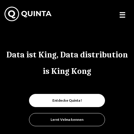
Skip
to
content
Data ist King, Data distribution
is King Kong
Entdecke Quinta !
Lernt Velma kennen