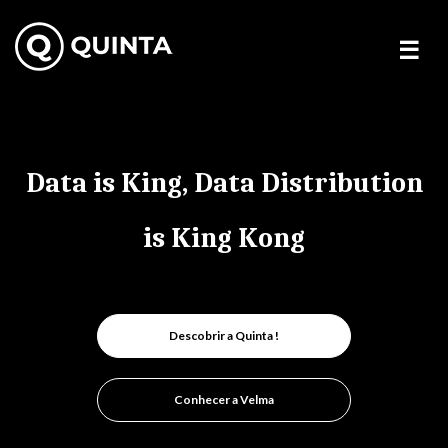
Skip
to
content
Data is King, Data Distribution
is King Kong
Descobrir a Quinta !
Conhecer a Velma