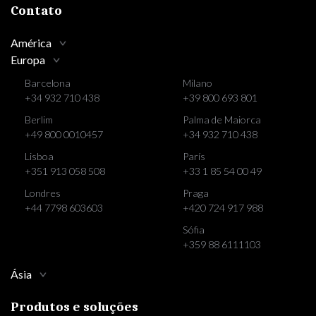
Contato
América
Europa
Barcelona
Milano
+34 932 710 438
+39 800 693 801
Berlim
Palma de Maiorca
+49 800 0010457
+34 932 710 438
Lisboa
París
+351 913 058 508
+33 1 85 54 00 49
Londres
Praga
+44 7798 603603
+420 724 917 988
Sófia
+359 88 6111103
Ásia
Produtos e soluções