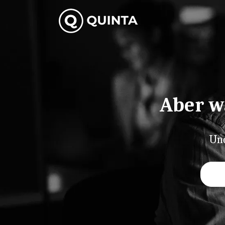
Skip
to
content
Aber w
Und