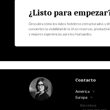
¿Listo para empezar
Descubra cómo los datos hoteleros estructurados y di
convierten la visibilidad de la IA en reservas, productivi
y mejores experiencias para los huéspedes.
Contacto
América
Europa
Barcelona