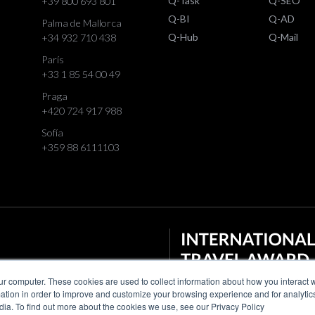
Q-Task
Q-SEO
+39 800 693 801
Q-BI
Q-AD
Palma de Mallorca
Q-Hub
Q-Mail
+34 932 710 438
París
+33 1 85 54 00 49
Praga
+420 724 917 988
Sofía
+359 88 6111103
ur computer. These cookies are used to collect information about how you interact w
tion in order to improve and customize your browsing experience and for analytics
dia. To find out more about the cookies we use, see our Privacy Policy