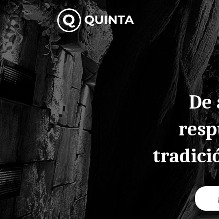
Skip
to
content
De 
resp
tradici