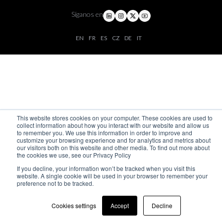
Síganos en
EN
FR
ES
CZ
DE
IT
This website stores cookies on your computer. These cookies are used to
collect information about how you interact with our website and allow us
to remember you. We use this information in order to improve and
customize your browsing experience and for analytics and metrics about
our visitors both on this website and other media. To find out more about
the cookies we use, see our Privacy Policy
If you decline, your information won’t be tracked when you visit this
website. A single cookie will be used in your browser to remember your
preference not to be tracked.
Cookies settings
Accept
Decline