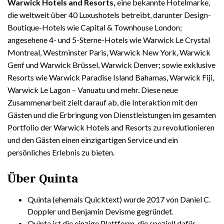
Warwick Hotels and Resorts,
eine bekannte Hotelmarke,
die weltweit über 40 Luxushotels betreibt, darunter Design-
Boutique-Hotels wie Capital & Townhouse London;
angesehene 4- und 5-Sterne-Hotels wie Warwick Le Crystal
Montreal, Westminster Paris, Warwick New York, Warwick
Genf und Warwick Brüssel, Warwick Denver; sowie exklusive
Resorts wie Warwick Paradise Island Bahamas, Warwick Fiji,
Warwick Le Lagon – Vanuatu und mehr. Diese neue
Zusammenarbeit zielt darauf ab, die Interaktion mit den
Gästen und die Erbringung von Dienstleistungen im gesamten
Portfolio der Warwick Hotels and Resorts zu revolutionieren
und den Gästen einen einzigartigen Service und ein
persönliches Erlebnis zu bieten.
Über Quinta
Quinta (ehemals Quicktext) wurde 2017 von Daniel C.
Doppler und Benjamin Devisme gegründet.
Quinta ist die einzige Plattform, die speziell dafür