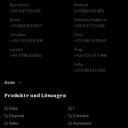
Barcelona
Mailand
+34 932 710 438
+39 800 693 801
Berlin
Palma de Mallorca
+49 800 0010457
+34 932 710 438
Lissabon
Paris
+351 913 058 508
+33 1 85 54 00 49
London
Prag
+44 7798 603603
+420 724 917 988
Sofia
+359 88 6111103
Asien
Produkte und Lösungen
Q-Data
Q-I
Q-Channel
Q-Connect
Q-Sales
Q-Automate