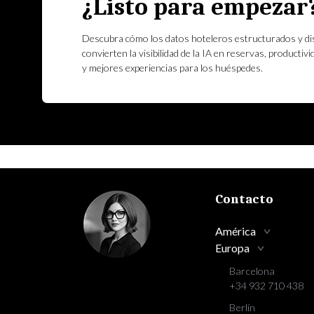
¿Listo para empezar
Descubra cómo los datos hoteleros estructurados y di
convierten la visibilidad de la IA en reservas, productivi
y mejores experiencias para los huéspedes.
Contacto
América
Europa
Barcelona
+34 932 710 438
Berlín