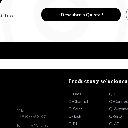
?
¡Descubre a Quinta !
stribuidos
dad
Productos y soluciones
Q-Data
Q-I
Q-Channel
Q-Connec
Q-Sales
Q-Automa
Milan
Q-Task
Q-SEO
+39 800 693 801
Q-BI
Q-AD
Palma de Mallorca