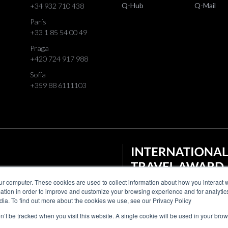
Q-Hub
Q-Mail
+34 932 710 438
París
+33 1 85 54 00 49
Praga
+420 724 917 988
Sofía
+359 88 6111103
ur computer. These cookies are used to collect information about how you interact w
tion in order to improve and customize your browsing experience and for analytics
dia. To find out more about the cookies we use, see our Privacy Policy
on’t be tracked when you visit this website. A single cookie will be used in your b