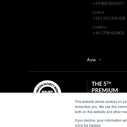
+49 800 0010457
Lisboa
+351 913 058 508
Londres
+44 7798 603603
Asia
This website stores cookies on yo
remember you. We use this informa
both on this website and other me
If you decline, your information w
not to be tracked.