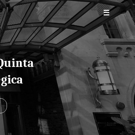
Quinta
égica