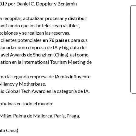
017 por Daniel C. Doppler y Benjamin
recopilar, actualizar, procesar y distribuir
antizando que los hoteles sean visibles,
cisiones y se realizan las reservas.
 clientes potenciales
en 76 países
para sus
ardonada como empresa de IA y big data del
Travel Awards de Shenzhen (China), así como
vation en la International Tourism Meeting de
omo la segunda empresa de IA más influyente
Alliancy y Motherbase.
io Global Tech Award en la categoría de IA.
oficinas en todo el mundo:
Milán, Palma de Mallorca, París, Praga,
nta Cana)