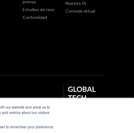
prensa
Nuestra IA
Estudios de caso
Conserje virtual
Conformidad
ith our website and allow us to
 and metrics about our visitors
rowser to remember your preference