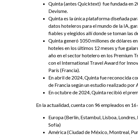
Quinta (antes Quicktext) fue fundada en 2
Devisme.
Quinta es la única plataforma diseñada para 
datos hoteleros para el mundo de la IA, gar
fiables y elegidos allí donde se toman las de
Quinta generó 1050 millones de dólares en
hoteles en los últimos 12 meses y fue gal
año en el sector hotelero en los Premium 
con el International Travel Award for Inno
París (Francia).
En abril de 2024, Quinta fue reconocida c
de Francia según un estudio realizado por 
En octubre de 2024, Quinta recibió el prem
En la actualidad, cuenta con 96 empleados en 16 
Europa (Berlín, Estambul, Lisboa, Londres, 
Sofía)
América (Ciudad de México, Montreal, Pu