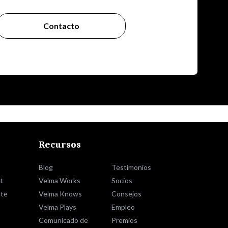
Contacto
Recursos
Blog
Testimonios
t
Velma Works
Socios
te
Velma Knows
Consejos
Velma Plays
Empleo
Comunicado de
Premios