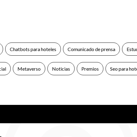
Chatbots para hoteles
Comunicado de prensa
Estu
cial
Metaverso
Noticias
Premios
Seo para hot