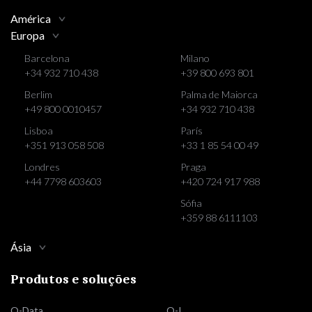
América
Europa
Barcelona
Milano
+34 932 710 438
+39 800 693 801
Berlim
Palma de Maiorca
+49 800 0010457
+34 932 710 438
Lisboa
París
+351 913 058 508
+33 1 85 54 00 49
Londres
Praga
+44 7798 603603
+420 724 917 988
Sófia
+359 88 6111103
Ásia
Produtos e soluções
Q-Data
Q-I