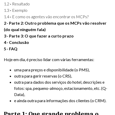
1.2
Resultado
1.3
Exemplo
1.4
E como os agentes vão encontrar os MCPs?
2
Parte 2: Outro problema que os MCPs vão resolver
(do qual ninguém fala)
3
Parte 3: O que fazer a curto prazo
4
Conclusão
5
FAQ
Hoje em dia, é preciso lidar com várias ferramentas:
uma para preços e disponibilidade (o PMS),
outra para gerir reservas (o CRS),
outra para dados dos serviços do hotel, descrições e
fotos: spa, pequeno-almoço, estacionamento, etc. (Q-
Data),
e ainda outra para informações dos clientes (o CRM).
Parte 1: Que grande problema o