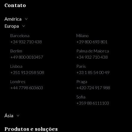
Contato
América
Europa
Barcelona
Milano
+34 932 710 438
+39 800 693 801
Berlim
Palma de Maiorca
+49 800 0010457
+34 932 710 438
Lisboa
Paris
+351 913 058 508
+33 1 85 54 00 49
Londres
Praga
+44 7798 603603
+420 724 917 988
Sofia
+359 88 6111103
Ásia
Produtos e soluções