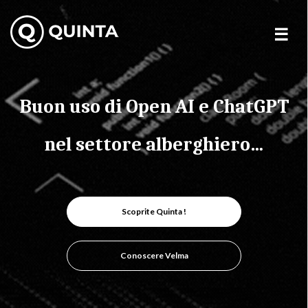
Skip
to
content
Buon uso di Open AI e ChatGPT
nel settore alberghiero…
Scoprite Quinta !
Conoscere Velma