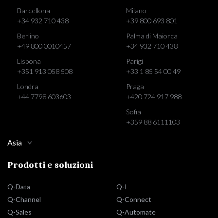
Barcellona
Milano
+34 932 710 438
+39 800 693 801
Berlino
Palma di Maiorca
+49 800 0010457
+34 932 710 438
Lisbona
Parigi
+351 913 058 508
+33 1 85 54 00 49
Londra
Praga
+44 7798 603603
+420 724 917 988
Sofia
+359 88 6111103
Asia
Prodotti e soluzioni
Q-Data
Q-I
Q-Channel
Q-Connect
Q-Sales
Q-Automate