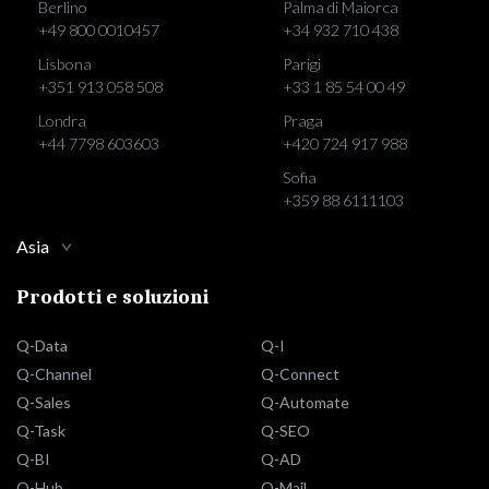
Berlino
Palma di Maiorca
+49 800 0010457
+34 932 710 438
Lisbona
Parigi
+351 913 058 508
+33 1 85 54 00 49
Londra
Praga
+44 7798 603603
+420 724 917 988
Sofia
+359 88 6111103
Asia
Prodotti e soluzioni
Q-Data
Q-I
Q-Channel
Q-Connect
Q-Sales
Q-Automate
Q-Task
Q-SEO
Q-BI
Q-AD
Q-Hub
Q-Mail