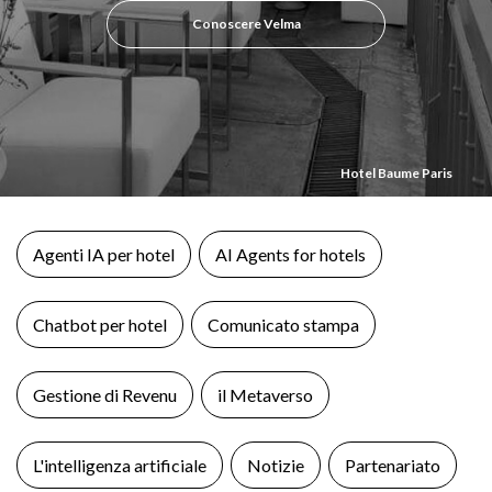
Conoscere Velma
Hotel Baume Paris
Agenti IA per hotel
AI Agents for hotels
Chatbot per hotel
Comunicato stampa
Gestione di Revenu
il Metaverso
L'intelligenza artificiale
Notizie
Partenariato