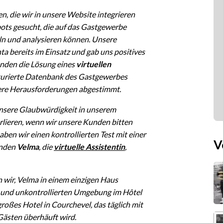
n, die wir in unsere Website integrieren
ots gesucht, die auf das Gastgewerbe
n und analysieren können. Unsere
a bereits im Einsatz und gab uns positives
anden die Lösung eines
virtuellen
kturierte Datenbank des Gastgewerbes
sere Herausforderungen abgestimmt.
 unsere Glaubwürdigkeit in unserem
rlieren, wenn wir unsere Kunden bitten
en wir einen kontrollierten Test mit einer
V
anden
Velma
, die
virtuelle Assistentin
,
n wir, Velma in einem einzigen Haus
en und unkontrollierten Umgebung im Hôtel
großes Hotel in Courchevel, das täglich mit
Gästen überhäuft wird.