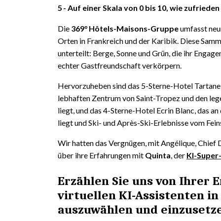
5
Auf einer Skala von 0 bis 10, wie zufriede
Die
369° Hôtels-Maisons-Gruppe
umfasst neu
Orten in Frankreich und der Karibik. Diese Samml
unterteilt: Berge, Sonne und Grün, die ihr Engage
echter Gastfreundschaft verkörpern.
Hervorzuheben sind das 5-Sterne-Hotel Tartane
lebhaften Zentrum von Saint-Tropez und den le
liegt, und das 4-Sterne-Hotel Ecrin Blanc, das an
liegt und Ski- und Après-Ski-Erlebnisse vom Fein
Wir hatten das Vergnügen, mit Angélique, Chief 
über ihre Erfahrungen mit
Quinta
, der
KI-Super
Erzählen Sie uns von Ihrer 
virtuellen KI-Assistenten in
auszuwählen und einzusetz