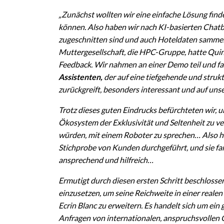
„Zunächst wollten wir eine einfache Lösung finde
können. Also haben wir nach KI-basierten Chatb
zugeschnitten sind und auch Hoteldaten sammel
Muttergesellschaft, die HPC-Gruppe, hatte Quint
Feedback. Wir nahmen an einer Demo teil und f
Assistenten,
der auf eine tiefgehende und stru
zurückgreift, besonders interessant und auf un
Trotz dieses guten Eindrucks befürchteten wir,
Ökosystem der Exklusivität und Seltenheit zu ve
würden, mit einem Roboter zu sprechen… Also hab
Stichprobe von Kunden durchgeführt, und sie f
ansprechend und hilfreich…
Ermutigt durch diesen ersten Schritt beschlosse
einzusetzen, um seine Reichweite in einer real
Ecrin Blanc zu erweitern. Es handelt sich um ein 
Anfragen von internationalen, anspruchsvollen 