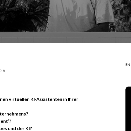
EN
026
nen virtuellen KI-Assistenten in Ihrer
Unternehmens?
ment’?
bes und der KI?