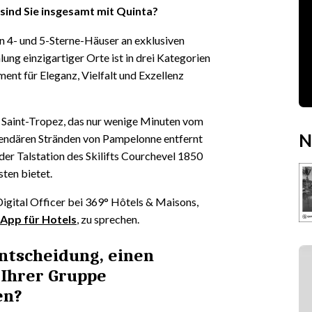
n sind Sie insgesamt mit Quinta?
n 4- und 5-Sterne-Häuser an exklusiven
ung einzigartiger Orte ist in drei Kategorien
ment für Eleganz, Vielfalt und Exzellenz
 Saint-Tropez, das nur wenige Minuten vom
N
gendären Stränden von Pampelonne entfernt
 der Talstation des Skilifts Courchevel 1850
sten bietet.
Digital Officer bei 369° Hôtels & Maisons,
-App für Hotels
, zu sprechen.
Entscheidung, einen
 Ihrer Gruppe
en?