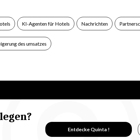
otels
KI-Agenten für Hotels
Nachrichten
Partnersc
eigerung des umsatzes
ulegen?
Entdecke Quinta !
n