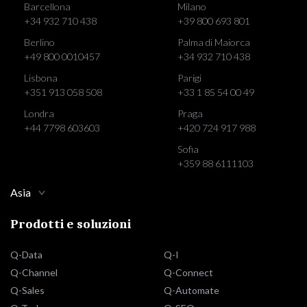
Barcellona
Milano
+34 932 710 438
+39 800 693 801
Berlino
Palma di Maiorca
+49 800 0010457
+34 932 710 438
Lisbona
Parigi
+351 913 058 508
+33 1 85 54 00 49
Londra
Praga
+44 7798 603603
+420 724 917 988
Sofia
+359 88 6111103
Asia
Prodotti e soluzioni
Q-Data
Q-I
Q-Channel
Q-Connect
Q-Sales
Q-Automate