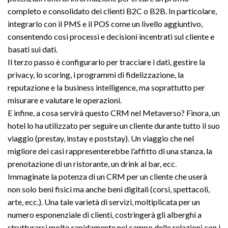
completo e consolidato dei clienti B2C o B2B. In particolare,
integrarlo con il PMS e il POS come un livello aggiuntivo,
consentendo così processi e decisioni incentrati sul cliente e
basati sui dati.
Il terzo passo è configurarlo per tracciare i dati, gestire la
privacy, lo scoring, i programmi di fidelizzazione, la
reputazione e la business intelligence, ma soprattutto per
misurare e valutare le operazioni.
E infine, a cosa servirà questo CRM nel Metaverso? Finora, un
hotel lo ha utilizzato per seguire un cliente durante tutto il suo
viaggio (prestay, instay e poststay). Un viaggio che nel
migliore dei casi rappresenterebbe l’affitto di una stanza, la
prenotazione di un ristorante, un drink al bar, ecc.
Immaginate la potenza di un CRM per un cliente che userà
non solo beni fisici ma anche beni digitali (corsi, spettacoli,
arte, ecc.). Una tale varietà di servizi, moltiplicata per un
numero esponenziale di clienti, costringerà gli alberghi a
strutturarsi molto rapidamente nel campo delle relazioni con i