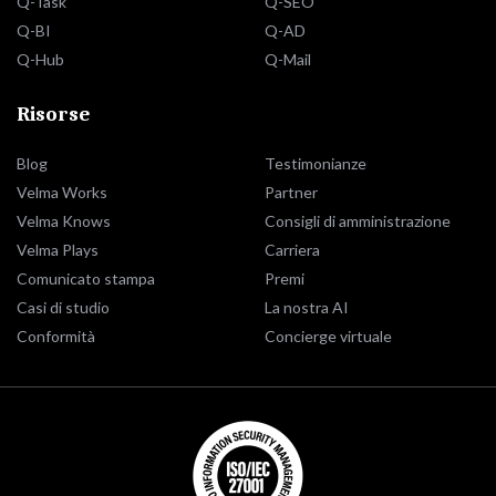
Q-Task
Q-SEO
Q-BI
Q-AD
Q-Hub
Q-Mail
Risorse
Blog
Testimonianze
Velma Works
Partner
Velma Knows
Consigli di amministrazione
Velma Plays
Carriera
Comunicato stampa
Premi
Casi di studio
La nostra AI
Conformità
Concierge virtuale