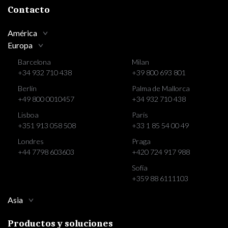
Contacto
América
Europa
Barcelona
Milan
+34 932 710 438
+39 800 693 801
Berlín
Palma de Mallorca
+49 800 0010457
+34 932 710 438
Lisboa
París
+351 913 058 508
+33 1 85 54 00 49
Londres
Praga
+44 7798 603603
+420 724 917 988
Sofía
+359 88 6111103
Asia
Productos y soluciones