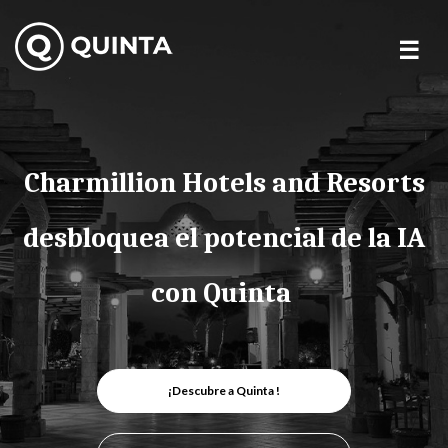
Skip
to
content
Charmillion Hotels and Resorts
desbloquea el potencial de la IA
con Quinta
¡Descubre a Quinta !