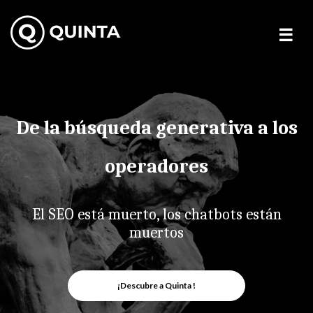
Skip
to
content
De la búsqueda generativa a los
operadores
El SEO está muerto, los chatbots están
muertos
¡Descubre a Quinta !