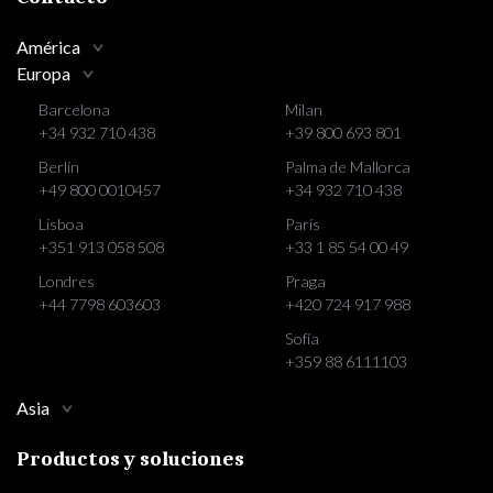
América
Europa
Barcelona
Milan
+34 932 710 438
+39 800 693 801
Berlín
Palma de Mallorca
+49 800 0010457
+34 932 710 438
Lisboa
París
+351 913 058 508
+33 1 85 54 00 49
Londres
Praga
+44 7798 603603
+420 724 917 988
Sofía
+359 88 6111103
Asia
Productos y soluciones