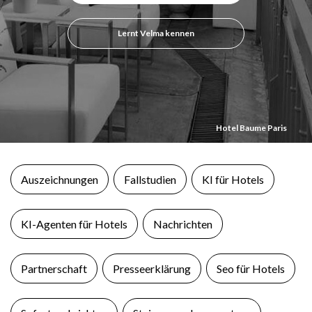
Lernt Velma kennen
Hotel Baume Paris
Auszeichnungen
Fallstudien
KI für Hotels
KI-Agenten für Hotels
Nachrichten
Partnerschaft
Presseerklärung
Seo für Hotels