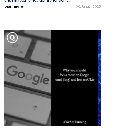
uns inmitten eines tiefgreifenden[...]
Learn more
30. Januar 2025