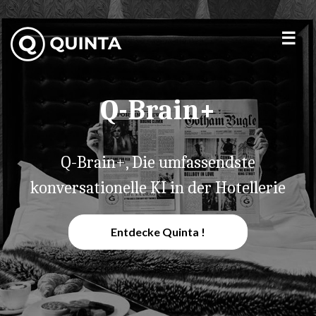
Q-Brain+
Q-Brain+, Die umfassendste
konversationelle KI in der Hotellerie
Entdecke Quinta !