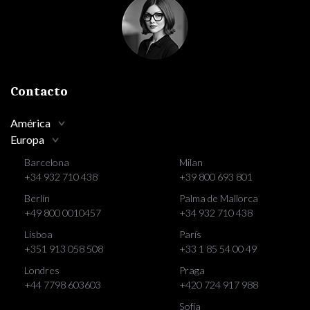
Contacto
América
Europa
Barcelona
Milan
+34 932 710 438
+39 800 693 801
Berlín
Palma de Mallorca
+49 800 0010457
+34 932 710 438
Lisboa
París
+351 913 058 508
+33 1 85 54 00 49
Londres
Praga
+44 7798 603603
+420 724 917 988
Sofía