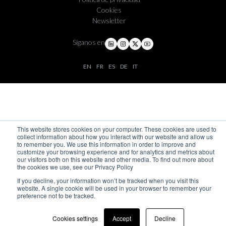
Cookies
Newsletter
Síganos en
EN
FR
ES
DE
IT
This website stores cookies on your computer. These cookies are used to
collect information about how you interact with our website and allow us
to remember you. We use this information in order to improve and
customize your browsing experience and for analytics and metrics about
our visitors both on this website and other media. To find out more about
the cookies we use, see our Privacy Policy
If you decline, your information won’t be tracked when you visit this
website. A single cookie will be used in your browser to remember your
preference not to be tracked.
Cookies settings
Accept
Decline