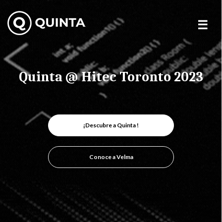
Skip
to
content
Quinta @ Hitec Toronto 2023
¡Descubre a Quinta !
Conoce a Velma