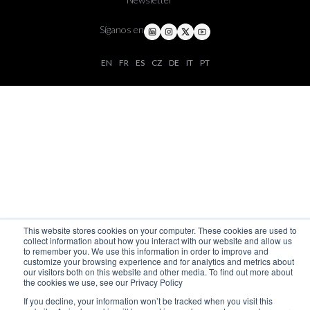
Síganos en
EN
FR
ES
CZ
DE
IT
PT
This website stores cookies on your computer. These cookies are used to
collect information about how you interact with our website and allow us
to remember you. We use this information in order to improve and
customize your browsing experience and for analytics and metrics about
our visitors both on this website and other media. To find out more about
the cookies we use, see our Privacy Policy
If you decline, your information won’t be tracked when you visit this