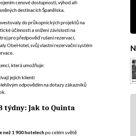
jením cenové dostupnosti, výhod all-
ysněných destinacích Španělska.
investovaly do průkopnických projektů na
ické účinnosti a snížení závislosti na
stroj pro předpověď rušení rezervací,
aly ObeHotel, svůj vlastní rezervační systém
N
ervace.
genci, která umožňuje:
ají jejich klienti
polehlivým odpovědím na dotazy zákazníků
ok.
3 týdny: Jak to Quinta
e než 1 900 hotelech
po celém světě