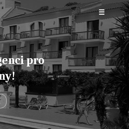
genci pro
ny!