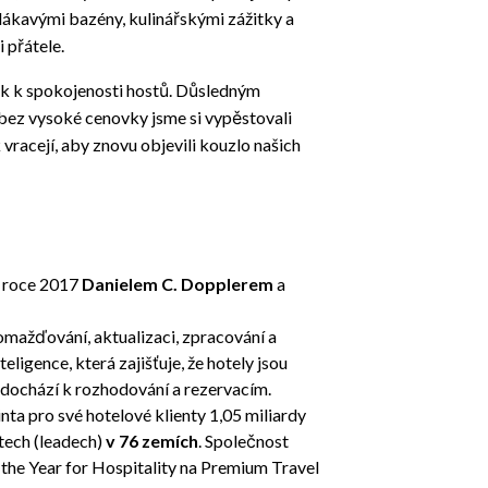
 lákavými bazény, kulinářskými zážitky a
 přátele.
ek k spokojenosti hostů. Důsledným
bez vysoké cenovky jsme si vypěstovali
 vracejí, aby znovu objevili kouzlo našich
v roce 2017
Danielem C. Dopplerem
a
omažďování, aktualizaci, zpracování a
eligence, která zajišťuje, že hotely jsou
 dochází k rozhodování a rezervacím.
ta pro své hotelové klienty 1,05 miliardy
tech (leadech)
v 76 zemích
. Společnost
the Year for Hospitality na Premium Travel