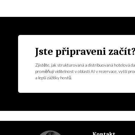
Jste připraveni začít
Zjistěte, jak strukturovaná a distribuovaná hotelová da
proměňují viditelnost v oblasti AI v rezervace, vyšší pro
a lepší zážitky hostů.
Kontakt