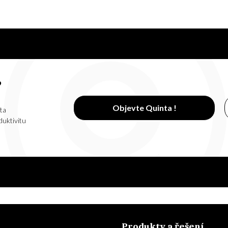
?
Objevte Quinta !
ta
duktivitu
Produkty a řešení