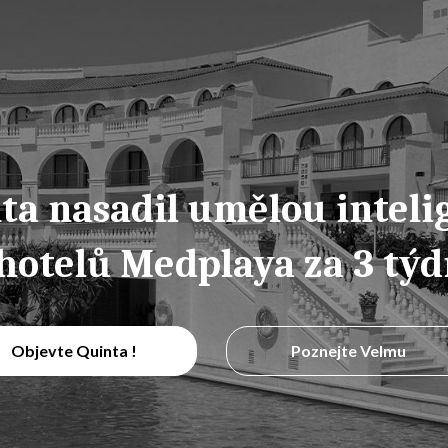
ta nasadil umělou inteli
 hotelů Medplaya za 3 týd
Objevte Quinta !
Poznejte Velmu