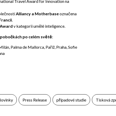
ational Travel Award for Innovation na
olečností
Alliancy a Motherbase
označena
Francii
.
 Award
v kategorii umělé inteligence.
 pobočkách po celém světě
:
 Milán, Palma de Mallorca, Paříž, Praha, Sofie
ana
ovinky
Press Release
případové studie
Tisková zp