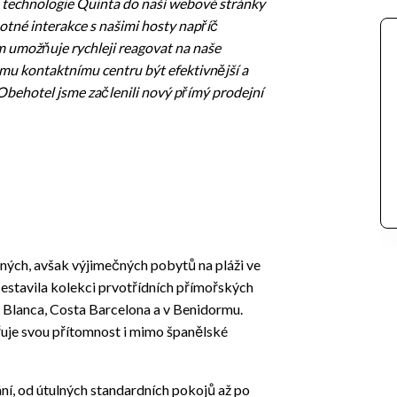
AI technologie Quinta do naší webové stránky
tné interakce s našimi hosty napříč
m umožňuje rychleji reagovat na naše
mu kontaktnímu centru být efektivnější a
 Obehotel jsme začlenili nový přímý prodejní
ých, avšak výjimečných pobytů na pláži ve
 sestavila kolekci prvotřídních přímořských
a Blanca, Costa Barcelona a v Benidormu.
řuje svou přítomnost i mimo španělské
ní, od útulných standardních pokojů až po