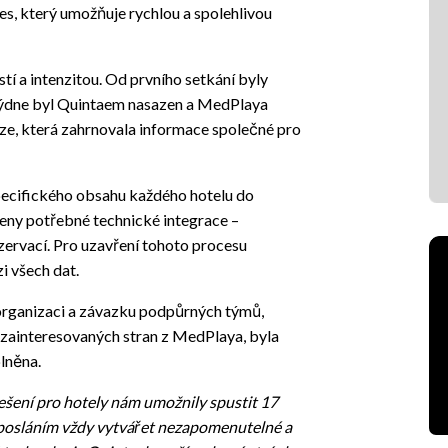
es, který umožňuje rychlou a spolehlivou
tí a intenzitou. Od prvního setkání byly
 týdne byl Quintaem nasazen a MedPlaya
ze, která zahrnovala informace společné pro
specifického obsahu každého hotelu do
ny potřebné technické integrace –
zervací. Pro uzavření tohoto procesu
i všech dat.
 organizaci a závazku podpůrných týmů,
h zainteresovaných stran z MedPlaya, byla
plněna.
ešení pro hotely nám umožnily spustit 17
 posláním vždy vytvářet nezapomenutelné a