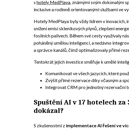
s
hotely MedPlaya
, známými svým dokonalým spo
inclusive a rodinně orientovanými službami ve v
Hotely MedPlaya byly vždy lídrem v inovacích, 
snížení emisí skleníkových plynů, zlepšení energet
fosilních palivech. Během své cesty využívaly ná
poháněný umělou inteligencí, a nedávno integrov
a správce kanálů, čímž optimalizovaly přímé rez
Tentokrát jejich investice směřuje k umělé inteli
Komunikovat ve všech jazycích, které použív
Zvýšit přímé rezervace díky včasným a s
Integrovat CRM pro jednotný rezervační t
Spuštění AI v 17 hotelech za 
dokázal?
S zkušenostmi z
implementace AI řešení ve víc