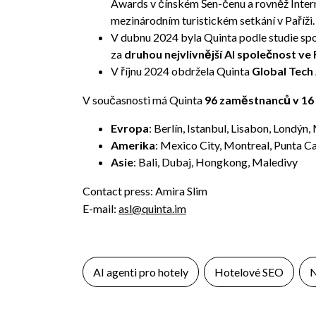
Awards v čínském Šen-čenu a rovněž Intern
mezinárodním turistickém setkání v Paříži.
V dubnu 2024 byla Quinta podle studie sp
za
druhou nejvlivnější AI společnost ve 
V říjnu 2024 obdržela Quinta
Global Tech
V současnosti má Quinta
96 zaměstnanců v 16
Evropa
: Berlín, Istanbul, Lisabon, Londýn,
Amerika
: Mexico City, Montreal, Punta C
Asie
: Bali, Dubaj, Hongkong, Maledivy
Contact press: Amira Slim
E-mail:
asl@quinta.im
AI agenti pro hotely
Hotelové SEO
N