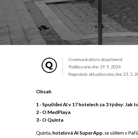
Communications department
Publikováno dne 19. 9. 2024
Naposledy aktualizováno dne 23. 3. 
Obsah
1
Spuštění AI v 17 hotelech za 3 týdny: Jak 
2
O MedPlaya
3
O Quinta
Quinta,
hotelová AI SuperApp
, se sídlem v Pař