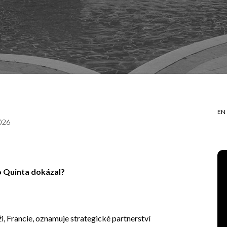
EN
2026
to Quinta dokázal?
íži, Francie, oznamuje strategické partnerství