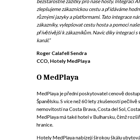
bezstarostné zážitky pro naše hosty. Integrací 
zlepšujeme zákaznickou cestu a přidáváme hodno
různými jazyky a platformami. Tato integrace ná
zákazníky, vylepšovat cestu hosta a pomoci naše
přívětivější k zákazníkům. Navíc díky integraci s
kanál.”
Roger Calafell Sendra
CCO, Hotely MedPlaya
O MedPlaya
MedPlaya je přední poskytovatel cenově dostupn
Španělsku. S více než 60 lety zkušeností pečlivě
nemovitostí na Costa Brava, Costa del Sol, Cost
MedPlaya má také hotel v Bulharsku, čímž rozši
hranice.
Hotely MedPlaya nabízejí širokou škálu ubytová