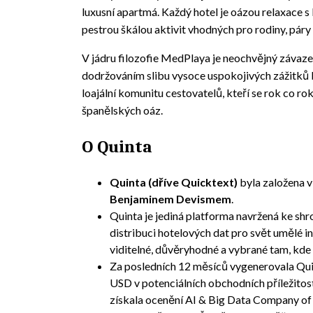
luxusní apartmá. Každý hotel je oázou relaxace s
pestrou škálou aktivit vhodných pro rodiny, páry i
V jádru filozofie MedPlaya je neochvějný závaz
dodržováním slibu vysoce uspokojivých zážitků 
loajální komunitu cestovatelů, kteří se rok co rok
španělských oáz.
O Quinta
Quinta (dříve Quicktext)
byla založena 
Benjaminem Devismem
.
Quinta je jediná platforma navržená ke shr
distribuci hotelových dat pro svět umělé int
viditelné, důvěryhodné a vybrané tam, kde
Za posledních 12 měsíců vygenerovala Quin
USD v potenciálních obchodních příležitos
získala ocenění AI & Big Data Company of 