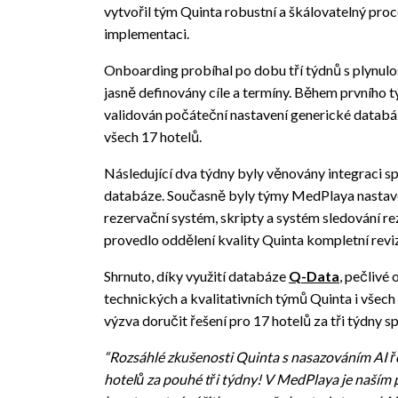
vytvořil tým Quinta robustní a škálovatelný proc
implementaci.
Onboarding probíhal po dobu tří týdnů s plynulos
jasně definovány cíle a termíny. Během prvního
validován počáteční nastavení generické databá
všech 17 hotelů.
Následující dva týdny byly věnovány integraci 
databáze. Současně byly týmy MedPlaya nastave
rezervační systém, skripty a systém sledování re
provedlo oddělení kvality Quinta kompletní reviz
Shrnuto, díky využití databáze
Q-Data
, pečlivé
technických a kvalitativních týmů Quinta i všec
výzva doručit řešení pro 17 hotelů za tři týdny s
“Rozsáhlé zkušenosti Quinta s nasazováním AI ř
hotelů za pouhé tři týdny! V MedPlaya je naším