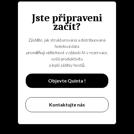
Jste připraveni
začít?
Zjistěte, jak strukturovaná a distribuovaná
hotelová data
proměňují viditelnost v oblasti AI v rezervace,
vyšší produktivitu
a lepší zážitky hostů.
Objevte Quinta !
Kontaktujte nás