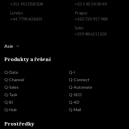
+351 913 058 508
+33 1 85 54 00 49
Londýn
Prague
+44 7798 603603
+420 724 917 988
Sofie
+359 88 6111103
Asie
Produkty a řešení
Q-Data
Q-I
Q-Channel
Q-Connect
Q-Sales
Q-Automate
Q-Task
Q-SEO
Q-BI
Q-AD
Q-Hub
Q-Mail
Prostředky