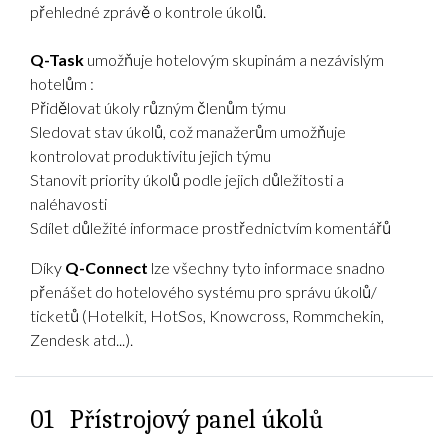
přehledné zprávě o kontrole úkolů.
Q-Task
umožňuje hotelovým skupinám a nezávislým
hotelům :
Přidělovat úkoly různým členům týmu
Sledovat stav úkolů, což manažerům umožňuje
kontrolovat produktivitu jejich týmu
Stanovit priority úkolů podle jejich důležitosti a
naléhavosti
Sdílet důležité informace prostřednictvím komentářů
Díky
Q
-Connect
lze všechny tyto informace snadno
přenášet do hotelového systému pro správu úkolů/
ticketů (Hotelkit, HotSos, Knowcross, Rommchekin,
Zendesk atd...).
01
Přístrojový panel úkolů