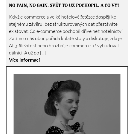
NO PAIN, NO GAIN. SVĚT TO UŽ POCHOPIL. A CO VY?
Když e-commerce a velké hotelové řetězce dospějí ke
stejnému závěru: bez strukturovaných dat přestáváte
existovat. Co e-commerce pochopil dříve než hotelnictví
Zatímco náš obor pořádá kulaté stoly a diskutuje, zda je
AI „příležitost nebo hrozba“, e-commerce už vybudoval
dálnici. A už po [...]
Více informací