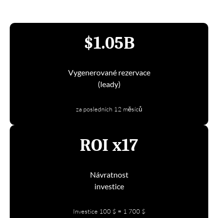
$1.05B
Vygenerované rezervace
(leady)
za posledních 12 měsíců
ROI x17
Návratnost
investice
Investice 100 $ = 1 700 $