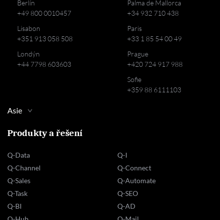
Berlín
Palma de Mallorca
+49 800 0010457
+34 932 710 438
Lisabon
Paris
+351 913 058 508
+33 1 85 54 00 49
Londýn
Prague
+44 7798 603603
+420 724 917 988
Sofie
+359 88 6111103
Asie
Produkty a řešení
Q-Data
Q-I
Q-Channel
Q-Connect
Q-Sales
Q-Automate
Q-Task
Q-SEO
Q-BI
Q-AD
Q-Hub
Q-Mail