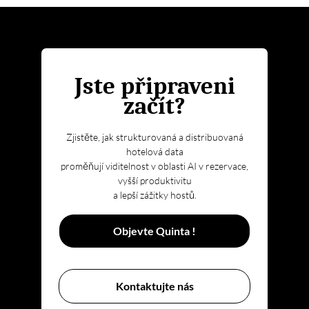
Jste připraveni
začít?
Zjistěte, jak strukturovaná a distribuovaná
hotelová data
proměňují viditelnost v oblasti AI v rezervace,
vyšší produktivitu
a lepší zážitky hostů.
Objevte Quinta !
Kontaktujte nás