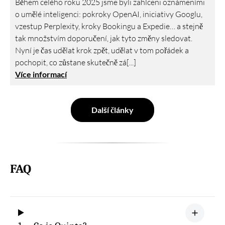
Během celého roku 2025 jsme byli zahlceni oznámeními
o umělé inteligenci: pokroky OpenAI, iniciativy Googlu,
vzestup Perplexity, kroky Bookingu a Expedie… a stejně
tak množstvím doporučení, jak tyto změny sledovat.
Nyní je čas udělat krok zpět, udělat v tom pořádek a
pochopit, co zůstane skutečně zá[...]
Více informací
Další články
FAQ