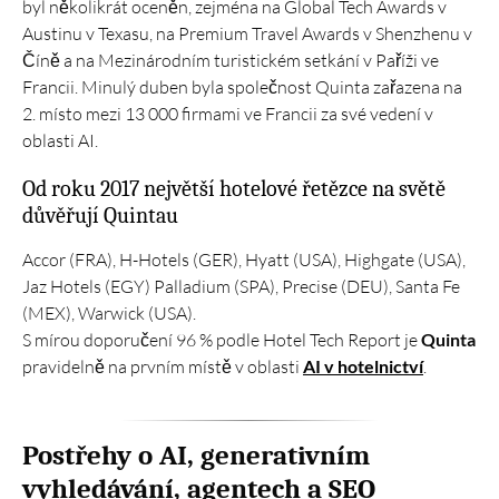
byl několikrát oceněn, zejména na Global Tech Awards v
Austinu v Texasu, na Premium Travel Awards v Shenzhenu v
Číně a na Mezinárodním turistickém setkání v Paříži ve
Francii. Minulý duben byla společnost Quinta zařazena na
2. místo mezi 13 000 firmami ve Francii za své vedení v
oblasti AI.
Od roku 2017 největší hotelové řetězce na světě
důvěřují Quintau
Accor (FRA), H-Hotels (GER), Hyatt (USA), Highgate (USA),
Jaz Hotels (EGY) Palladium (SPA), Precise (DEU), Santa Fe
(MEX), Warwick (USA).
S mírou doporučení 96 % podle Hotel Tech Report je
Quinta
pravidelně na prvním místě v oblasti
AI v hotelnictví
.
Postřehy o AI, generativním
vyhledávání, agentech a SEO