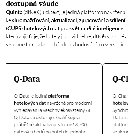
dostupná všude
Quinta
(dříve Quicktext) je jediná platforma navržená
ke
shromažďování, aktualizaci, zpracování a sdílení
(CUPS) hotelových dat pro svět umělé inteligence
,
která zajišťuje, že hotely jsou viditelné, důvěryhodné a
vybrané tam, kde dochází k rozhodování a rezervacím.
Q-Channel
Q-SEO
Q-Channel je
řešení
pro distribuci
Q-SEO automatick
hotelových dat
navržené pro éru AI.
průběžně aktualiz
Synchronizuje a distribuuje data Q-
strukturované FA
Data napříč všemi digitálními kanály,
webových stránká
platformami třetích stran a veřejnými i
základě skutečnýc
soukromými AI prostředími, čímž
Díky sladění obsa