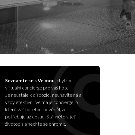
Pullman Paris Bercy
Seznamte se s Velmou,
chytrou
virtuální concierge pro váš hotel
Je neustále k dispozici, neunavitelná a
vždy efektivní. Velma je concierge, o
které váš hotel ani nevěděl, že ji
potřebuje až dosud. Stáhněte si její
životopis a nechte se ohromit.