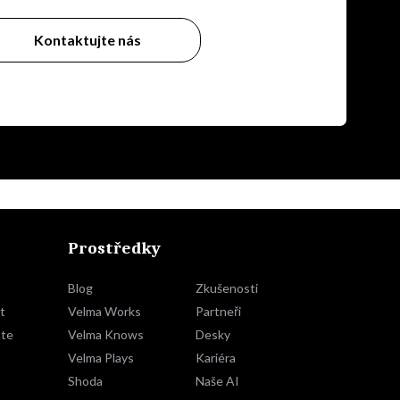
Kontaktujte nás
Prostředky
Blog
Zkušenosti
t
Velma Works
Partneři
te
Velma Knows
Desky
Velma Plays
Kariéra
Shoda
Naše AI