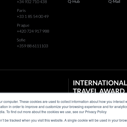
Q-Hub
Q-Mail
+34 932 710 438
Paris
+33 1 85 54 00 49
Prague
+420 724 917 988
Sofie
+359 88 6111103
ur computer. These cookies are used to collect information about how you interact w
tion in order to improve and customize your browsing experience and for analytics
dia. To find out more about the cookies we use, see our Privacy Policy
on’t be tracked when you visit this website. A single cookie will be used in your b