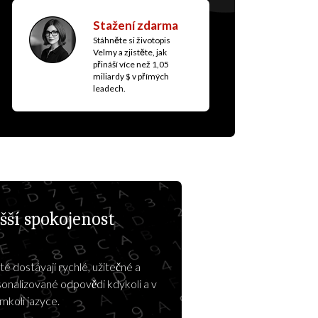
Stažení zdarma
Stáhněte si životopis
Velmy a zjistěte, jak
přináší více než 1,05
miliardy $ v přímých
leadech.
šší spokojenost
é dostávají rychlé, užitečné a
onalizované odpovědi kdykoli a v
mkoli jazyce.