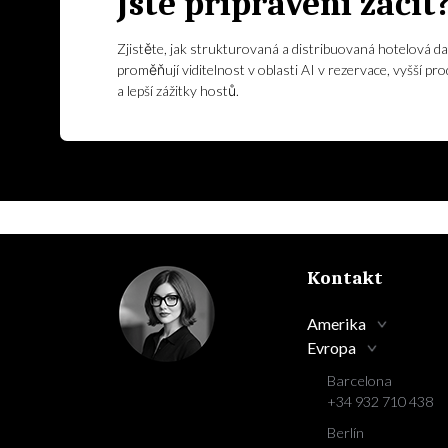
Jste připraveni začít
Zjistěte, jak strukturovaná a distribuovaná hotelová da
proměňují viditelnost v oblasti AI v rezervace, vyšší pro
a lepší zážitky hostů.
Kontakt
Amerika
Evropa
Barcelona
+34 932 710 438
Berlín