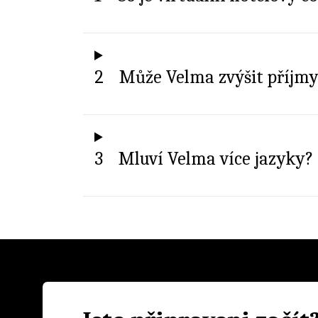
2
Může Velma zvýšit příjmy
3
Mluví Velma více jazyky?