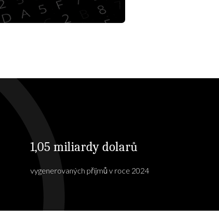
1,05 miliardy dolarů
vygenerovaných příjmů v roce 2024