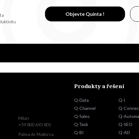
?
Objevte Quinta !
ta
duktivitu
Produkty a řešení
Q-Data
Q-I
Q-Channel
Q-Connec
Q-Sales
Q-Automa
Milan
Q-Task
Q-SEO
+39 800 693 801
Q-BI
Q-AD
Palma de Mallorca