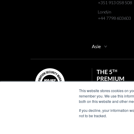
+351 913 058 508
Londýn
+44 7798 603603
Asie
This website stores cookies on yo
remember you. We use this informa
both on this website and other me
If you decline, your information w
not to be tracked.
© 2017-2026 Všechna 