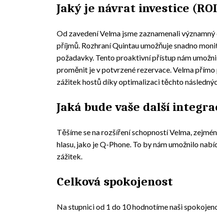
Jaký je návrat investice (ROI
Od zavedení Velma jsme zaznamenali významný d
příjmů. Rozhraní Quintau umožňuje snadno moni
požadavky. Tento proaktivní přístup nám umožni
proměnit je v potvrzené rezervace. Velma přímo p
zážitek hostů díky optimalizaci těchto následný
Jaká bude vaše další integra
Těšíme se na rozšíření schopností Velma, zejmén
hlasu, jako je Q-Phone. To by nám umožnilo nabí
zážitek.
Celková spokojenost
Na stupnici od 1 do 10 hodnotíme naši spokojeno