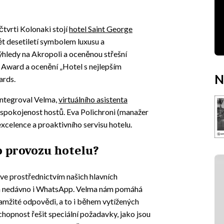
čtvrti Kolonaki stojí
hotel Saint George
pět desetiletí symbolem luxusu a
ýhledy na Akropoli a oceněnou střešní
s Award a ocenění „Hotel s nejlepším
N
ards.
integroval Velma,
virtuálního asistenta
l spokojenost hostů. Eva Polichroni (manažer
excelence a proaktivního servisu hotelu.
o provozu hotelu?
ve prostřednictvím našich hlavních
 a nedávno i WhatsApp. Velma nám pomáhá
kamžité odpovědi, a to i během vytížených
chopnost řešit speciální požadavky, jako jsou