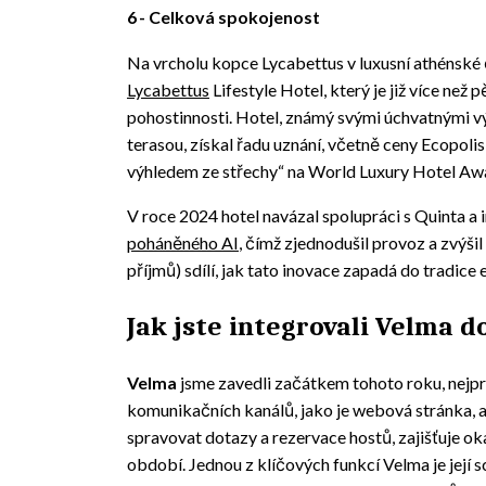
6
Celková spokojenost
Na vrcholu kopce Lycabettus v luxusní athénské 
Lycabettus
Lifestyle Hotel, který je již více než 
pohostinnosti. Hotel, známý svými úchvatnými v
terasou, získal řadu uznání, včetně ceny Ecopoli
výhledem ze střechy“ na World Luxury Hotel Aw
V roce 2024 hotel navázal spolupráci s Quinta a 
poháněného AI
, čímž zjednodušil provoz a zvýši
příjmů) sdílí, jak tato inovace zapadá do tradice 
Jak jste integrovali Velma d
Velma
jsme zavedli začátkem tohoto roku, nejpr
komunikačních kanálů, jako je webová stránka,
spravovat dotazy a rezervace hostů, zajišťuje o
období. Jednou z klíčových funkcí Velma je její s