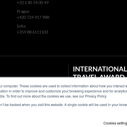
+33 1 85 54 00 49
Prague
+420 724 917 988
Sofia
+359 88 6111103
ur computer. These cookies are used to collect information about how you interact w
tion in order to improve and customize your browsing experience and for analytics
dia. To find out more about the cookies we use, see our Privacy Policy
on’t be tracked when you visit this website. A single cookie will be used in your b
Cookies settin
práva vyhrazena
Ochrana soukromí
Cookies
Newsletter
Sl