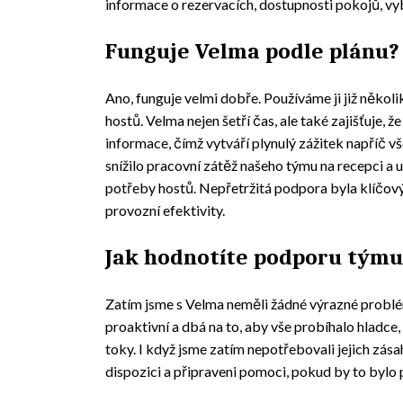
informace o rezervacích, dostupnosti pokojů, vy
Funguje Velma podle plánu?
Ano, funguje velmi dobře. Používáme ji již několi
hostů. Velma nejen šetří čas, ale také zajišťuje, ž
informace, čímž vytváří plynulý zážitek napříč 
snížilo pracovní zátěž našeho týmu na recepci a u
potřeby hostů. Nepřetržitá podpora byla klíčov
provozní efektivity.
Jak hodnotíte podporu týmu
Zatím jsme s Velma neměli žádné výrazné problém
proaktivní a dbá na to, aby vše probíhalo hladce
toky. I když jsme zatím nepotřebovali jejich zásah,
dispozici a připraveni pomoci, pokud by to bylo 