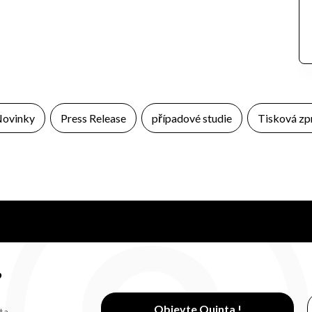
ovinky
Press Release
případové studie
Tisková zp
?
Objevte Quinta !
ta