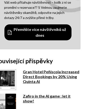
Váš web přitahuje návštěvnost – kolik z ní se
promění v rezervace?? S Velmou zaujmete
návštěvníky okamžitě, odpovíte na jejich
dotazy 24/7 a zvýšíte přímé tržby.
Přeměňte více návštěvníků už
dnes
ouvisející příspěvky
Gran Hotel Peñíscola Increased
Direct Bookings by 20% Using
Quinta AI
Zafiro in the AI game : let it
show!