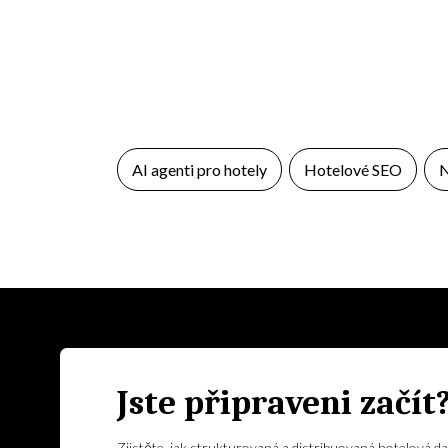
AI agenti pro hotely
Hotelové SEO
N
Jste připraveni začít
Zjistěte, jak strukturovaná a distribuovaná hotelová da