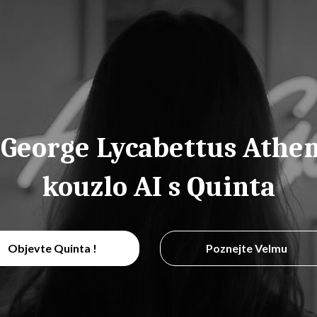
 George Lycabettus Athen
kouzlo AI s Quinta
Objevte Quinta !
Poznejte Velmu