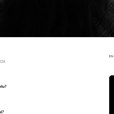
EN
2026
elu?
AI?