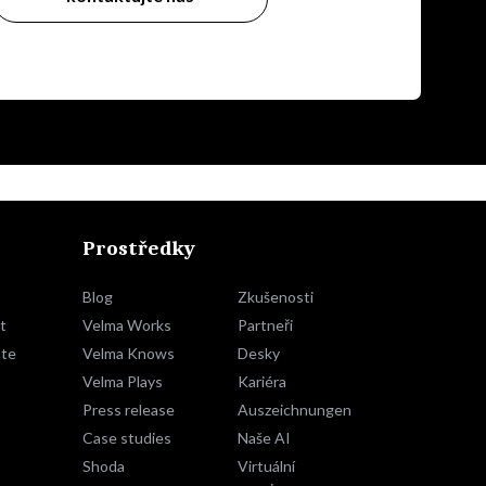
Prostředky
Blog
Zkušenosti
t
Velma Works
Partneři
te
Velma Knows
Desky
Velma Plays
Kariéra
Press release
Auszeichnungen
Case studies
Naše AI
Shoda
Virtuální