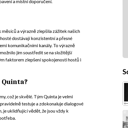
bavení a místní doporučení.
k měsíců a výrazně zlepšila zážitek našich
e hosté dostávají konzistentní a přesné
všemi komunikačními kanály. To výrazně
možnilo jim soustředit se na složitější
ým faktorem zlepšení spokojenosti hostů i
S
 Quinta?
y, což je skvělé. Tým Quinta je velmi
, pravidelně testuje a zdokonaluje dialogové
 je uklidňující vědět, že jsou vždy k
potřeba.