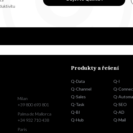
duktivitu
Produkty a řešení
Q-Data
Q-I
Q-Channel
Q-Connec
Q-Sales
Q-Automa
Milan
Q-Task
Q-SEO
+39 800 693 801
Q-BI
Q-AD
Palma de Mallorca
Q-Hub
Q-Mail
+34 932 710 438
Paris