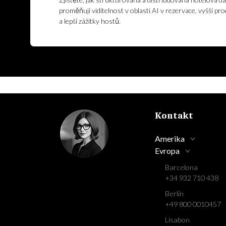
proměňují viditelnost v oblasti AI v rezervace, vyšší pro
a lepší zážitky hostů.
Kontakt
Amerika
Evropa
Barcelona
+34 932 710 438
Berlín
+49 800 0010457
Lisabon