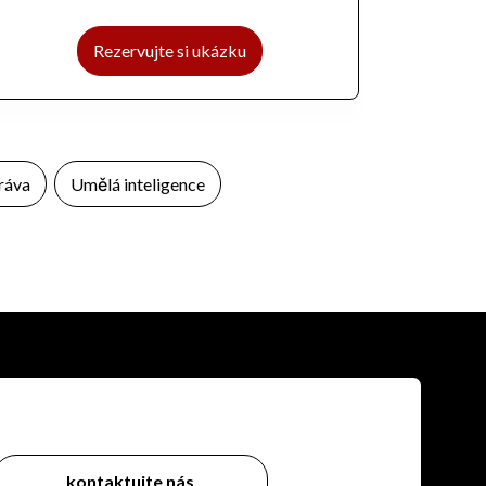
Rezervujte si ukázku
ráva
Umělá inteligence
kontaktujte nás