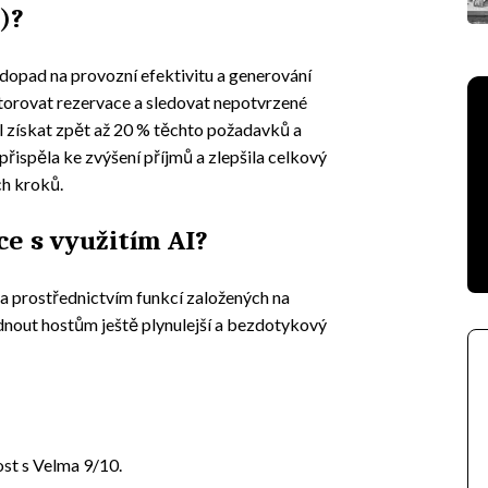
)?
opad na provozní efektivitu a generování
torovat rezervace a sledovat nepotvrzené
l získat zpět až 20 % těchto požadavků a
řispěla ke zvýšení příjmů a zlepšila celkový
ch kroků.
ce s využitím AI?
a prostřednictvím funkcí založených na
dnout hostům ještě plynulejší a bezdotykový
st s Velma 9/10.