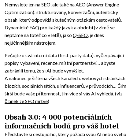
Nemyslete jen na SEO, ale také na AEO (Answer Engine
Optimization): strukturovaný, konverzační, autentický
obsah, který odpovídá skutečným otázkám cestovatelů.
Dynamické FAQ pro každý jazyk a období (v zimě se
neptáme na totéž co v létě), jako
Q‑SEO
, je dnes
nejúčinnějším nástrojem.
Pečujte o svá interní data (first-party data): vyčerpávající
popisy, vybavení, recenze, místní partnerství… abyste
zabránili tomu, že si AI bude vymýšlet.
A nakonec je šiřte na všech kanálech: webových stránkách,
blozích, sociálních sítích, u influencerů, v průvodcích… Čím
širší bude vaše přítomnost, tím více si vás AI vyhledá. (
viz
článek Je SEO mrtvé
)
Obsah 3.0: 4 000 potenciálních
informačních bodů pro váš hotel
Představte si cestujícího, který požádá svou AI nebo svého