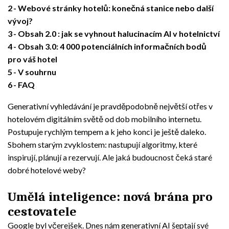
2
Webové stránky hotelů: konečná stanice nebo další
vývoj?
3
Obsah 2.0 : jak se vyhnout halucinacím AI v hotelnictví
4
Obsah 3.0: 4 000 potenciálních informačních bodů
pro váš hotel
5
V souhrnu
6
FAQ
Generativní vyhledávání je pravděpodobně největší otřes v
hotelovém digitálním světě od dob mobilního internetu.
Postupuje rychlým tempem a k jeho konci je ještě daleko.
Sbohem starým zvyklostem: nastupují algoritmy, které
inspirují, plánují a rezervují. Ale jaká budoucnost čeká staré
dobré hotelové weby?
Umělá inteligence: nová brána pro
cestovatele
Google byl včerejšek. Dnes nám generativní AI šeptají své