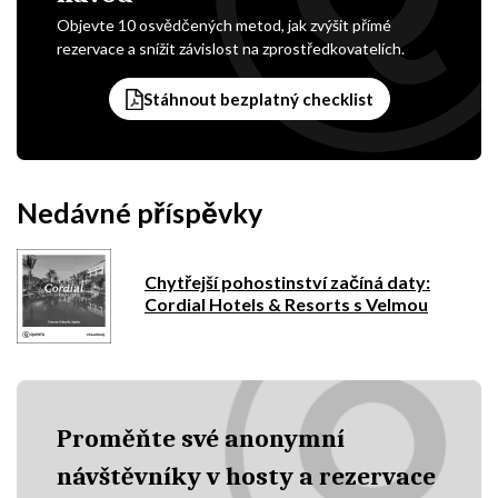
Objevte 10 osvědčených metod, jak zvýšit přímé
rezervace a snížit závislost na zprostředkovatelích.
Stáhnout bezplatný checklist
Nedávné příspěvky
Chytřejší pohostinství začíná daty:
Cordial Hotels & Resorts s Velmou
Proměňte své anonymní
návštěvníky v hosty a rezervace