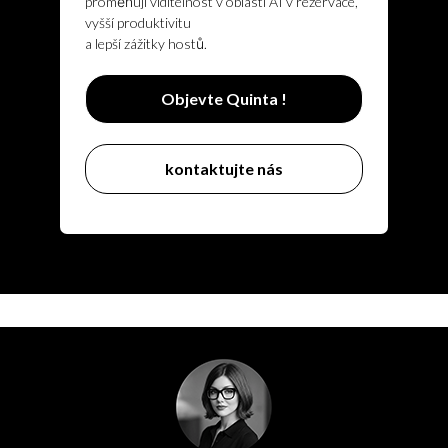
proměňují viditelnost v oblasti AI v rezervace,
vyšší produktivitu
a lepší zážitky hostů.
Objevte Quinta !
kontaktujte nás