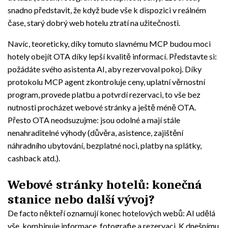
snadno představit, že když bude vše k dispozici v reálném
čase, starý dobrý web hotelu ztratí na užitečnosti.
Navíc, teoreticky, díky tomuto slavnému MCP budou moci
hotely obejít OTA díky lepší kvalitě informací. Představte si:
požádáte svého asistenta AI, aby rezervoval pokoj. Díky
protokolu MCP agent zkontroluje ceny, uplatní věrnostní
program, provede platbu a potvrdí rezervaci, to vše bez
nutnosti procházet webové stránky a ještě méně OTA.
Přesto OTA neodsuzujme: jsou odolné a mají stále
nenahraditelné výhody (důvěra, asistence, zajištění
náhradního ubytování, bezplatné noci, platby na splátky,
cashback atd.).
Webové stránky hotelů: konečná
stanice nebo další vývoj?
De facto někteří oznamují konec hotelových webů: AI udělá
vše, kombinuje informace, fotografie a rezervaci. K dnešnímu