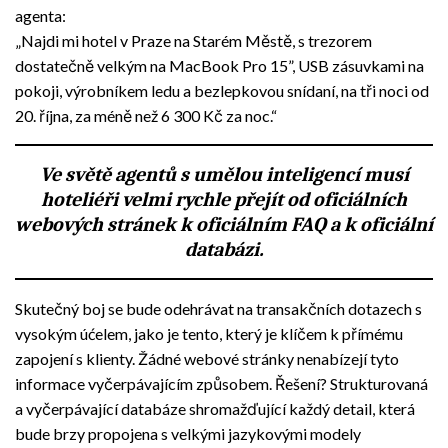
agenta:
„Najdi mi hotel v Praze na Starém Městě, s trezorem
dostatečně velkým na MacBook Pro 15”, USB zásuvkami na
pokoji, výrobníkem ledu a bezlepkovou snídaní, na tři noci od
20. října, za méně než 6 300 Kč za noc.“
Ve světě agentů s umělou inteligencí musí
hoteliéři velmi rychle přejít od oficiálních
webových stránek k oficiálním FAQ a k oficiální
databázi.
Skutečný boj se bude odehrávat na transakčních dotazech s
vysokým úćelem, jako je tento, který je klíčem k přímému
zapojení s klienty. Žádné webové stránky nenabízejí tyto
informace vyčerpávajícím způsobem. Řešení? Strukturovaná
a vyčerpávající databáze shromažďující každý detail, která
bude brzy propojena s velkými jazykovými modely