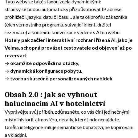
Tyto weby se také stanou zcela dynamickými:
stránky se budou automaticky přizpůsobovat IP adrese,
prohlížeči, jazyku, datu či času… ale také profilu zákazníka
(člen věrnostního programu, stávající klient, držitel
rezervace) a kontextu konverzace vedené s AI na webu.
Hotely pak začlení interaktivní rozhraní řízená AI, jako je
Velma, schopná provázet cestovatele od objevení až po
rezervac
i:
→
okamžité odpovědi na otázky,
→
dynamická konfigurace pobytu,
→
tvorba skutečně personalizovaných nabídek.
Obsah 2.0 : jak se vyhnout
halucinacím AI v hotelnictví
Vyprávějte svůj příběh, zdůrazněte, co vás činí jedinečnými:
místní historii, atmosféru, detaily, které jinde nenajdete.
Umělá inteligence miluje sémantické bohatství, ne kopírování
a vkládání.