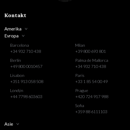
Kontakt
Amerika
Evropa
Barcelona
Milan
+34 932 710 438
+39 800 693 801
Berlín
Palma de Mallorca
+49 800 0010457
+34 932 710 438
Lisabon
Paris
+351 913 058 508
+33 1 85 54 00 49
Londýn
Prague
+44 7798 603603
+420 724 917 988
Sofia
+359 88 6111103
Asie