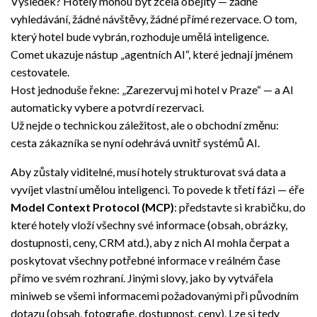
Výsledek? Hotely mohou být zcela obejity — žádné
vyhledávání, žádné návštěvy, žádné přímé rezervace. O tom,
který hotel bude vybrán, rozhoduje umělá inteligence.
Comet ukazuje nástup „agentních AI“, které jednají jménem
cestovatele.
Host jednoduše řekne: „Zarezervuj mi hotel v Praze“ — a AI
automaticky vybere a potvrdí rezervaci.
Už nejde o technickou záležitost, ale o obchodní změnu:
cesta zákazníka se nyní odehrává uvnitř systémů AI.
Aby zůstaly viditelné, musí hotely strukturovat svá data a
vyvíjet vlastní umělou inteligenci. To povede k třetí fázi — éře
Model Context Protocol (MCP)
: představte si krabičku, do
které hotely vloží všechny své informace (obsah, obrázky,
dostupnosti, ceny, CRM atd.), aby z nich AI mohla čerpat a
poskytovat všechny potřebné informace v reálném čase
přímo ve svém rozhraní. Jinými slovy, jako by vytvářela
miniweb se všemi informacemi požadovanými při původním
dotazu (obsah, fotografie, dostupnost, ceny). Lze si tedy