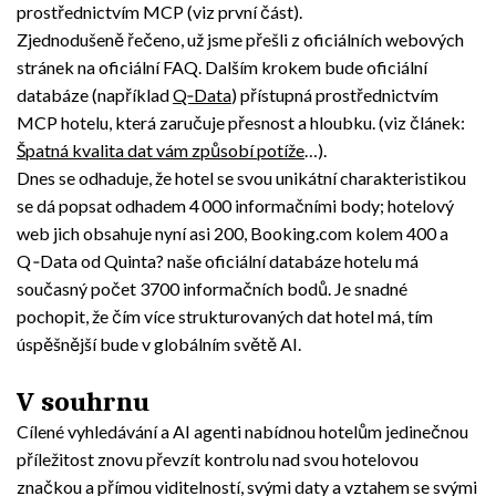
prostřednictvím MCP (viz první část).
Zjednodušeně řečeno, už jsme přešli z oficiálních webových
stránek na oficiální FAQ. Dalším krokem bude oficiální
databáze (například
Q‑Data
) přístupná prostřednictvím
MCP hotelu, která zaručuje přesnost a hloubku. (viz článek:
Špatná kvalita dat vám způsobí potíže
…).
Dnes se odhaduje, že hotel se svou unikátní charakteristikou
se dá popsat odhadem 4 000 informačními body; hotelový
web jich obsahuje nyní asi 200, Booking.com kolem 400 a
Q ‑Data od Quinta? naše oficiální databáze hotelu má
současný počet 3700 informačních bodů. Je snadné
pochopit, že čím více strukturovaných dat hotel má, tím
úspěšnější bude v globálním světě AI.
V souhrnu
Cílené vyhledávání a AI agenti nabídnou hotelům jedinečnou
příležitost znovu převzít kontrolu nad svou hotelovou
značkou a přímou viditelností, svými daty a vztahem se svými