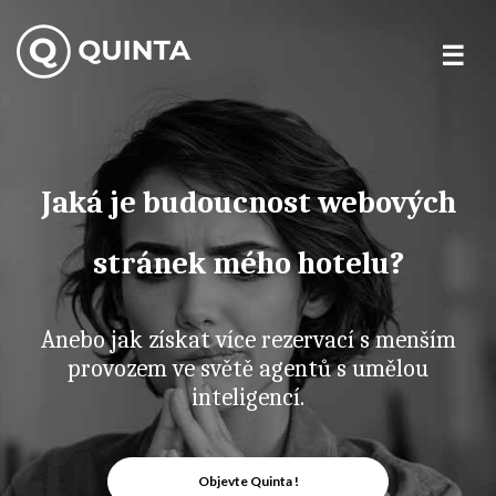
Skip
to
content
Jaká je budoucnost webových
stránek mého hotelu?
Anebo jak získat více rezervací s menším
provozem ve světě agentů s umělou
inteligencí.
Objevte Quinta !