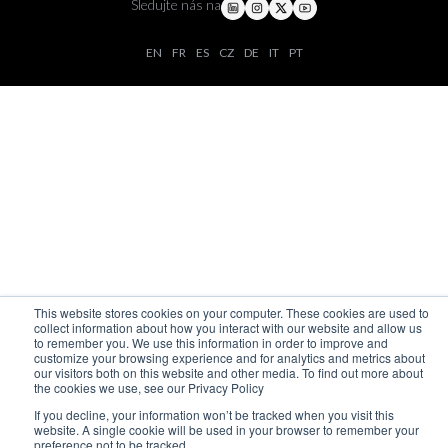
Sledujte nás na
EN
FR
ES
CZ
DE
IT
PT
This website stores cookies on your computer. These cookies are used to
collect information about how you interact with our website and allow us
to remember you. We use this information in order to improve and
customize your browsing experience and for analytics and metrics about
our visitors both on this website and other media. To find out more about
the cookies we use, see our Privacy Policy
If you decline, your information won’t be tracked when you visit this
website. A single cookie will be used in your browser to remember your
preference not to be tracked.