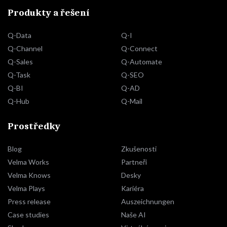
Produkty a řešení
Q-Data
Q-I
Q-Channel
Q-Connect
Q-Sales
Q-Automate
Q-Task
Q-SEO
Q-BI
Q-AD
Q-Hub
Q-Mail
Prostředky
Blog
Zkušenosti
Velma Works
Partneři
Velma Knows
Desky
Velma Plays
Kariéra
Press release
Auszeichnungen
Case studies
Naše AI