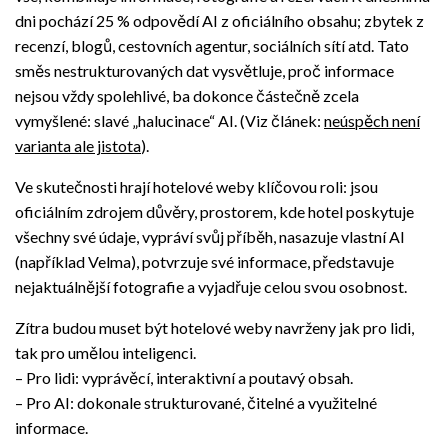
dni pochází 25 % odpovědí AI z oficiálního obsahu; zbytek z
recenzí, blogů, cestovních agentur, sociálních sítí atd. Tato
směs nestrukturovaných dat vysvětluje, proč informace
nejsou vždy spolehlivé, ba dokonce částečně zcela
vymyšlené: slavé „halucinace“ AI. (Viz článek:
neúspěch není
varianta ale jistota
).
Ve skutečnosti hrají hotelové weby klíčovou roli: jsou
oficiálním zdrojem důvěry, prostorem, kde hotel poskytuje
všechny své údaje, vypráví svůj příběh, nasazuje vlastní AI
(například Velma), potvrzuje své informace, představuje
nejaktuálnější fotografie a vyjadřuje celou svou osobnost.
Zítra budou muset být hotelové weby navrženy jak pro lidi,
tak pro umělou inteligenci.
– Pro lidi: vyprávěcí, interaktivní a poutavý obsah.
– Pro AI: dokonale strukturované, čitelné a využitelné
informace.