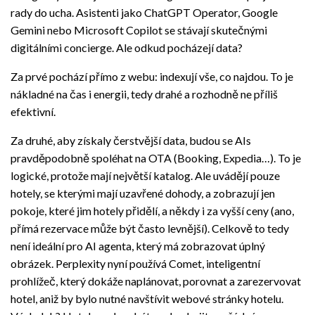
rady do ucha. Asistenti jako ChatGPT Operator, Google
Gemini nebo Microsoft Copilot se stávají skutečnými
digitálními concierge. Ale odkud pocházejí data?
Za prvé pochází přímo z webu: indexují vše, co najdou. To je
nákladné na čas i energii, tedy drahé a rozhodně ne příliš
efektivní.
Za druhé, aby získaly čerstvější data, budou se AIs
pravděpodobně spoléhat na OTA (Booking, Expedia…). To je
logické, protože mají největší katalog. Ale uvádějí pouze
hotely, se kterými mají uzavřené dohody, a zobrazují jen
pokoje, které jim hotely přidělí, a někdy i za vyšší ceny (ano,
přímá rezervace může být často levnější). Celkově to tedy
není ideální pro AI agenta, který má zobrazovat úplný
obrázek. Perplexity nyní používá Comet, inteligentní
prohlížeč, který dokáže naplánovat, porovnat a zarezervovat
hotel, aniž by bylo nutné navštívit webové stránky hotelu.