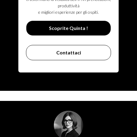
produttività
e migliori esperienze per gli ospiti.
Scoprite Quinta !
Contattaci