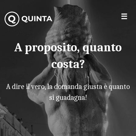
A proposito, quanto
costa?
A dire il vero, la domanda giusta è quanto
si guadagna!