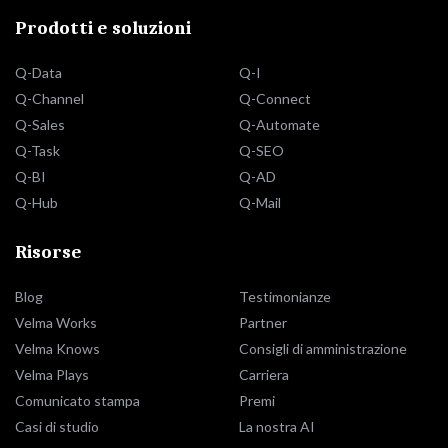
Prodotti e soluzioni
Q-Data
Q-I
Q-Channel
Q-Connect
Q-Sales
Q-Automate
Q-Task
Q-SEO
Q-BI
Q-AD
Q-Hub
Q-Mail
Risorse
Blog
Testimonianze
Velma Works
Partner
Velma Knows
Consigli di amministrazione
Velma Plays
Carriera
Comunicato stampa
Premi
Casi di studio
La nostra AI