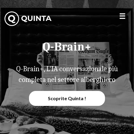
Q-Brain+
Q-Brain+, L'IA conversazionale più
completa nel settore alberghiero
Scoprite Quinta !