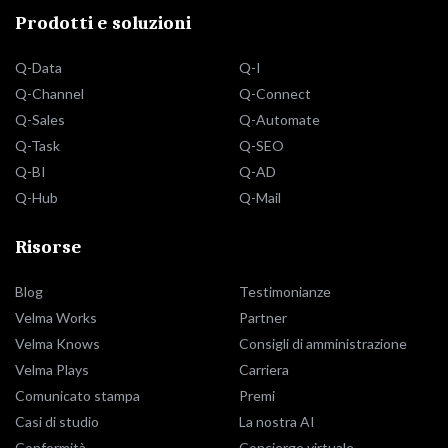
Prodotti e soluzioni
Q-Data
Q-I
Q-Channel
Q-Connect
Q-Sales
Q-Automate
Q-Task
Q-SEO
Q-BI
Q-AD
Q-Hub
Q-Mail
Risorse
Blog
Testimonianze
Velma Works
Partner
Velma Knows
Consigli di amministrazione
Velma Plays
Carriera
Comunicato stampa
Premi
Casi di studio
La nostra AI
Conformità
Concierge virtuale