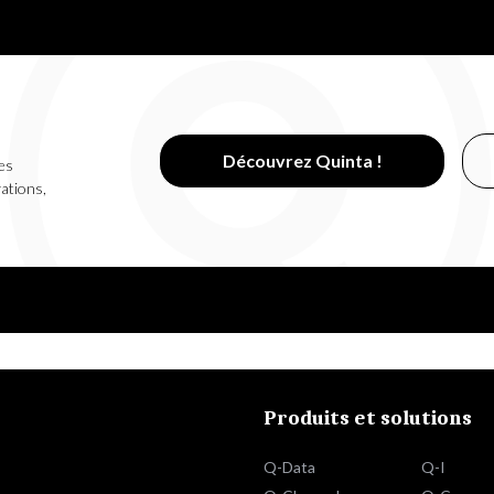
Découvrez Quinta !
es
vations,
Produits et solutions
Q-Data
Q-I