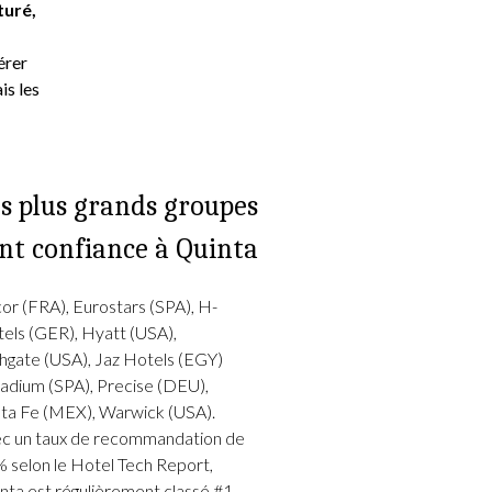
turé,
érer
is les
s plus grands groupes
nt confiance à Quinta
or (FRA), Eurostars (SPA), H-
els (GER), Hyatt (USA),
hgate (USA), Jaz Hotels (EGY)
ladium (SPA), Precise (DEU),
ta Fe (MEX), Warwick (USA).
c un taux de recommandation de
 selon le Hotel Tech Report,
nta est régulièrement classé #1