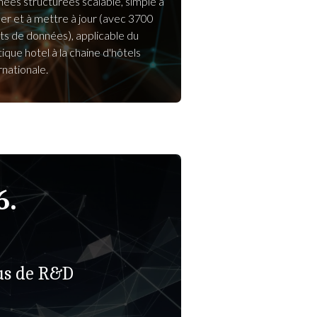
ées structurées scalable, simple à
iser et à mettre à jour (avec 3700
ts de données), applicable du
ique hotel à la chaine d'hôtels
rnationale.
6.
us de R&D