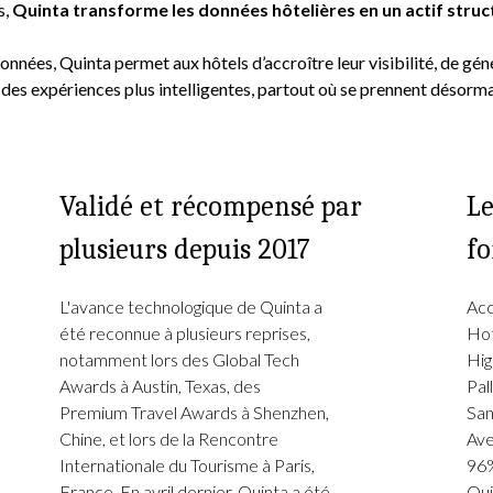
s,
Quinta transforme les données hôtelières en un actif struc
onnées, Quinta permet aux hôtels d’accroître leur visibilité, de gén
r des expériences plus intelligentes, partout où se prennent désorma
Validé et récompensé par
Le
plusieurs depuis 2017
fo
L'avance technologique de Quinta a
Acc
été reconnue à plusieurs reprises,
Hot
notamment lors des Global Tech
Hig
Awards à Austin, Texas, des
Pal
Premium Travel Awards à Shenzhen,
San
Chine, et lors de la Rencontre
Ave
Internationale du Tourisme à Paris,
96%
France. En avril dernier,
Quinta a été
Qui