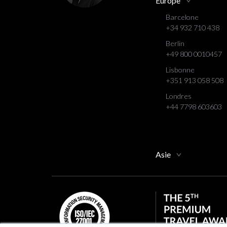
Europe
Barcelone
+34 932 710 438
Berlin
+49 800 0010457
Lisbonne
+351 913 058 508
Londres
+44 7798 603603
Asie