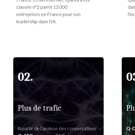
classée n°2 parmi 13 000
dan
entreprises en France pour son
l'i
leadership dans l'IA.
02.
0
Plus de trafic
Pl
A partir de l’analyse des conversations
Q-D