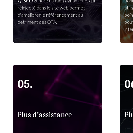
Q-SEO
génère un FAQ dynamique, qui
donn
réinjecté dans le site web permet
util
d'améliorer le référencement au
poin
detriment des OTA.
bout
inte
05.
0
Plus d’assistance
Pl