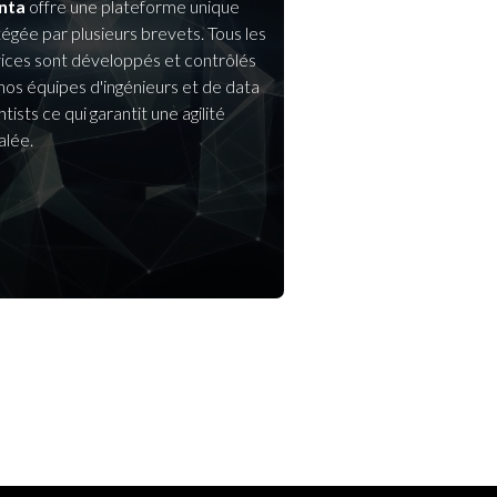
nta
offre une plateforme unique
égée par plusieurs brevets. Tous les
ices sont développés et contrôlés
nos équipes d'ingénieurs et de data
ntists ce qui garantit une agilité
alée.