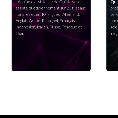
L'équipe d'assistance de Quinta vous
Qui
assiste quotidiennement sur 20 fuseaux
prot
horaires et en 10 langues : Allemand,
serv
Anglais, Arabe, Espagnol, Français,
par 
Indonésien, Italien, Russe, Tchèque et
scie
Thaï.
inég