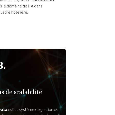
s le domaine de l'IA dans
ndustrie hôtelière
.
3.
us de scalabilité
ata
est un système de gestion de