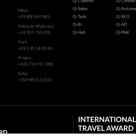
Q-Channel
Q-Connec
Q-Sales
Q-Automa
Milan
Q-Task
Q-SEO
+39 800 693 801
Q-BI
Q-AD
Palma de Majorque
Q-Hub
Q-Mail
+34 932 710 438
Paris
+33 1 85 54 00 49
Prague
+420 724 917 988
Sofia
+359 88 6111103