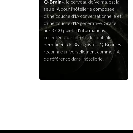
Q-Brain+
, le cerveau de Velma, est la
seule IA pour l'hôtellerie composée
d'une couche d'IA conversationnelle et
d'une couche d'IA générative. Grâce
aux 3700 points d'informations
collectées par hôtel et le contrôle
permanent de 38 linguistes, Q-Brain est
reconnue universellement comme l'IA
de référence dans l'hôtellerie.