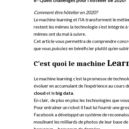
6
Quels challenges pour l’hôtelier de 2020?
Comment être hôtelier en 2020?
Le machine learning et l’IA transforment le méti
restent les mêmes la technologie s’est intégrée à 
mêmes ont du mal à suivre.
Cet article vous permettra de comprendre concr
que vous puissiez en bénéficier plutôt qu’en subi
Lear
C’est quoi le machine
Le machine learning c’est la promesse de technol
évoluer en accumulant de l’expérience au cours du
cloud
et le
big data
.
En clair, de plus en plus les technologies que vou
Pour entraîner un robot il faut lui fournir une g
Facebook a développé un système de reconnaiss
moulinant les milliards de photos de leur base 
beaucoup….beaucoup de données.