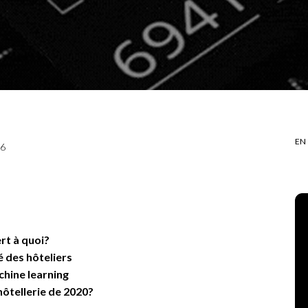
EN
26
rt à quoi?
é des hôteliers
chine learning
’hôtellerie de 2020?