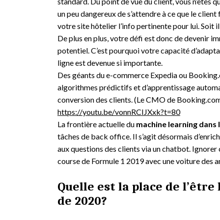
standard. Du point de vue du client, vous n’êtes q
un peu dangereux de s’attendre à ce que le client
votre site hôtelier l’info pertinente pour lui. Soit il
De plus en plus, votre défi est donc de devenir 
potentiel. C’est pourquoi votre capacité d’adapta
ligne est devenue si importante.
Des géants du e-commerce Expedia ou Booking.co
algorithmes prédictifs et d’apprentissage automat
conversion des clients. (Le CMO de Booking.com vo
https://youtu.be/vonnRCIJXxk?t=80
La frontière actuelle du
machine learning dans l
tâches de back office. Il s’agit désormais d’enrich
aux questions des clients via un chatbot. Ignorer
course de Formule 1 2019 avec une voiture des a
Quelle est la place de l’être
de 2020?