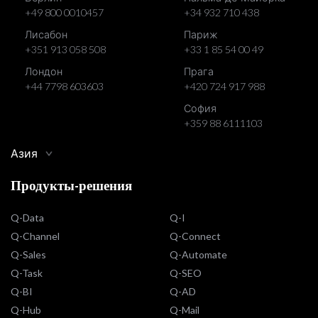
+49 800 0010457
+34 932 710 438
Лисабон
Париж
+351 913 058 508
+33 1 85 54 00 49
Лондон
Прага
+44 7798 603603
+420 724 917 988
София
+359 88 6111103
Азия
Продукты-решения
Q-Data
Q-I
Q-Channel
Q-Connect
Q-Sales
Q-Automate
Q-Task
Q-SEO
Q-BI
Q-AD
Q-Hub
Q-Mail