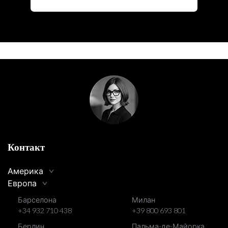
Контакт
Америка
Европа
Барселона
Милан
+34 932 710 438
+39 800 693 801
Берлин
Пальма-де-Майорка