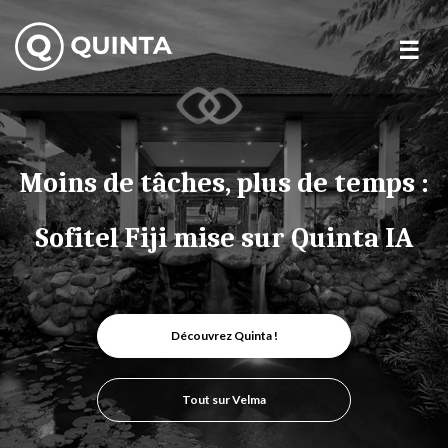
Skip
to
content
Moins de tâches, plus de temps :
Sofitel Fiji mise sur Quinta IA
Découvrez Quinta !
Tout sur Velma