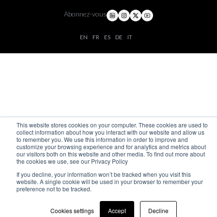
Abonnez-vous
EN
FR
ES
DE
IT
This website stores cookies on your computer. These cookies are used to
collect information about how you interact with our website and allow us
to remember you. We use this information in order to improve and
customize your browsing experience and for analytics and metrics about
our visitors both on this website and other media. To find out more about
the cookies we use, see our Privacy Policy
If you decline, your information won’t be tracked when you visit this
website. A single cookie will be used in your browser to remember your
preference not to be tracked.
Cookies settings
Accept
Decline