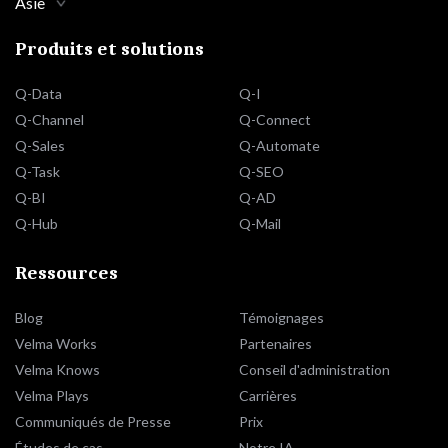
Asie
Produits et solutions
Q-Data
Q-I
Q-Channel
Q-Connect
Q-Sales
Q-Automate
Q-Task
Q-SEO
Q-BI
Q-AD
Q-Hub
Q-Mail
Ressources
Blog
Témoignages
Velma Works
Partenaires
Velma Knows
Conseil d'administration
Velma Plays
Carrières
Communiqués de Presse
Prix
Études de cas
Notre IA